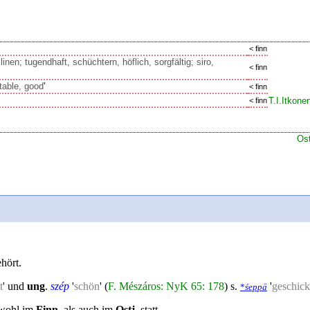
< finn
nen; tugendhaft, schüchtern, höflich, sorgfältig; siro,
< finn
table, good
'
< finn
T.I.Itkon
< finn
Ost
hört.
t
' und
ung
.
szép
'
schön
' (
F. Mészáros: NyK 65: 178
) s.
'
geschick
*
śeppä
owohl im
Finn
. als auch im
Ostj
. statt.