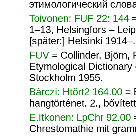
этимологический слова
Toivonen: FUF 22: 144
1–13, Helsingfors – Lei
[später:] Helsinki 1914–.
FUV
= Collinder, Björn
Etymological Dictionary 
Stockholm 1955.
Bárczi: Htört2 164.00
= 
hangtörténet. 2., bővít
E.Itkonen: LpChr 92.00
Chrestomathie mit gram