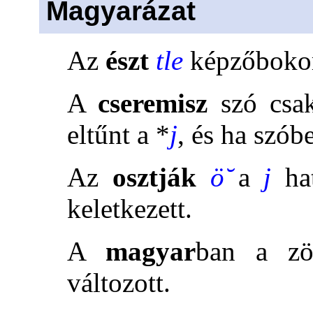
Magyarázat
Az
észt
tle
képzőboko
A
cseremisz
szó csak
eltűnt a *
j
, és ha szób
Az
osztják
ö̆
a
j
hat
keletkezett.
A
magyar
ban a zö
változott.