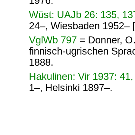
1976.
Wüst: UAJb 26: 135, 1
24–, Wiesbaden 1952– [
VglWb 797
= Donner, O
finnisch-ugrischen Sprach
1888.
Hakulinen: Vir 1937: 41
1–, Helsinki 1897–.