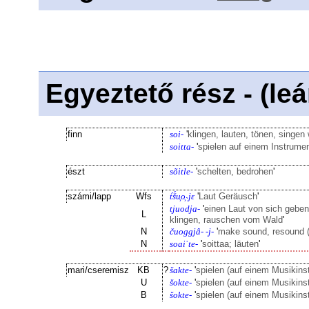
Egyeztető rész - (le
finn
soi-
'
klingen, lauten, tönen, singen
soitta-
'
spielen auf einem Instrumen
észt
sõitle-
'
schelten, bedrohen
'
számi/lapp
Wfs
t́š́u͕o͕˴jε
'
Laut Geräusch
'
tjuodja-
'
einen Laut von sich geben
L
klingen, rauschen vom Wald
'
N
čuoggjâ- -j-
'
make sound, resound (in
N
soaiˈte-
'
soittaa; läuten
'
mari/cseremisz
KB
?
šakte-
'
spielen (auf einem Musikinst
U
šokte-
'
spielen (auf einem Musikinst
B
šokte-
'
spielen (auf einem Musikins