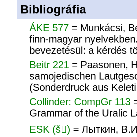
Bibliográfia
ÁKE 577
= Munkácsi, Be
finn-magyar nyelvekben.
bevezetésül: a kérdés t
Beitr 221
= Paasonen, H.
samojedischen Lautges
(Sonderdruck aus Kelet
Collinder: CompGr 113
Grammar of the Uralic 
ESK (š)
= Лыткин, В.И