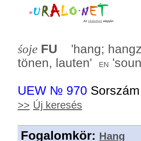
Az
Uralothek
alapján
śoje
FU
'
hang; hangz
tönen, lauten
'
'
soun
en
UEW № 970
Sorszám 
>>
Új keresés
Fogalomkör
:
Hang