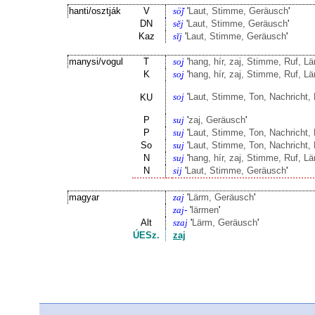
hanti/osztják
V
sö̆j
'
Laut, Stimme, Geräusch
'
DN
sĕj
'
Laut, Stimme, Geräusch
'
Kaz
sĭj
'
Laut, Stimme, Geräusch
'
manysi/vogul
T
so̬j
'
hang, hír, zaj, Stimme, Ruf, L
K
so̬j
'
hang, hír, zaj, Stimme, Ruf, L
soj
'
Laut, Stimme, Ton, Nachricht
KU
P
suj
'
zaj, Geräusch
'
P
suj
'
Laut, Stimme, Ton, Nachricht
So
suj
'
Laut, Stimme, Ton, Nachricht
N
suj
'
hang, hír, zaj, Stimme, Ruf, L
N
sij
'
Laut, Stimme, Geräusch
'
magyar
zaj
'
Lärm, Geräusch
'
zaj-
'
lärmen
'
Alt
szaj
'
Lärm, Geräusch
'
ÚESz.
zaj