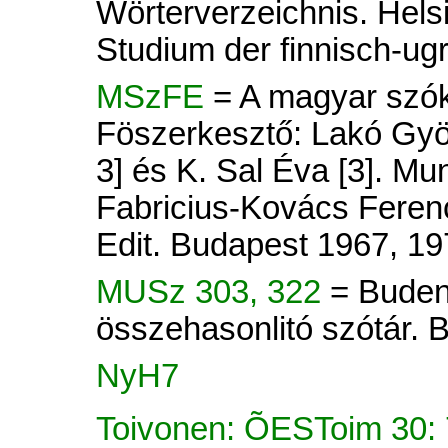
Wörterverzeichnis. Helsi
Studium der finnisch-ug
MSzFE
= A magyar szók
Föszerkesztő: Lakó Györ
3] és K. Sal Éva [3]. Mu
Fabricius-Kovács Ferenc
Edit. Budapest 1967, 19
MUSz 303, 322
= Buden
összehasonlitó szótár.
NyH7
Toivonen: ÕESToim 30: