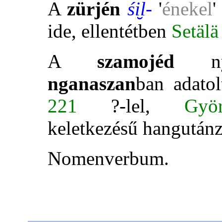
A
zürjén
ś
i̮
l-
'
énekel
'
ide, ellentétben
Setälä
A
szamojéd
nye
nganaszan
ban adato
221
?-lel,
Gyö
keletkezésű hangutánzó
Nomenverbum.