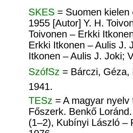
SKES
= Suomen kielen e
1955 [Autor] Y. H. Toivon
Toivonen – Erkki Itkonen 
Erkki Itkonen – Aulis J. 
Itkonen – Aulis J. Joki; V
SzófSz
= Bárczi, Géza,
1941.
TESz
= A magyar nyelv tö
Főszerk. Benkő Loránd. 
(1–2), Kubínyi László –