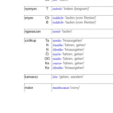
nyenyec
T
tańetā-
'
traben (langsam)
'
enyec
Ch
toddeʔe-
'
laufen (vom Rentier)
'
B
toddeʔe-
'
laufen (vom Rentier)
'
nganaszan
tantā-
'
laufen
'
szölkup
Ta
tanda-
'
hinausgehen
'
N
čaadša-
'
fahren, gehen
'
N
čăndša-
'
hinausgehen
'
Čl
taača-
'
fahren, gehen
'
OO
taada-
'
fahren, gehen
'
Ke
caaca-
'
fahren, gehen
'
Ke
čăndša-
'
hinausgehen
'
kamassz
tōn-
'
gehen, wandern
'
mator
тандаʌным
'
скочу
'