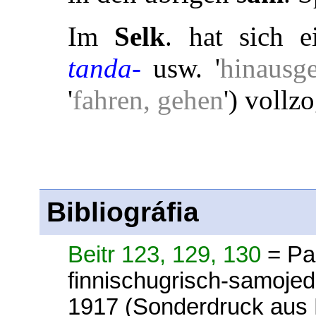
Im
Selk
. hat sich e
tanda-
usw. '
hinausg
'
fahren, gehen
') vollz
Bibliográfia
Beitr 123, 129, 130
= Pa
finnischugrisch-samoje
1917 (Sonderdruck aus 