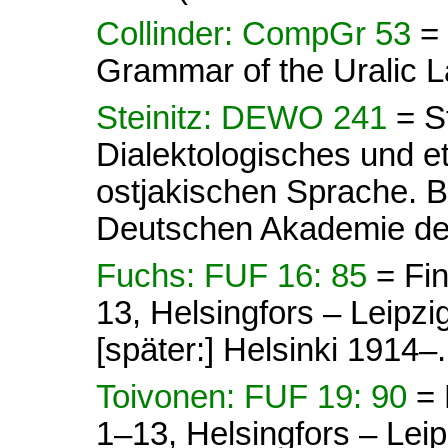
Collinder: CompGr 53
=
Grammar of the Uralic 
Steinitz: DEWO 241
= S
Dialektologisches und 
ostjakischen Sprache. 
Deutschen Akademie der
Fuchs: FUF 16: 85
= Fi
13, Helsingfors – Leipz
[später:] Helsinki 1914–.
Toivonen: FUF 19: 90
= 
1–13, Helsingfors – Lei