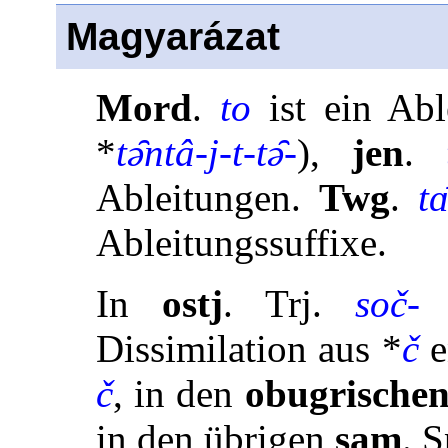
Magyarázat
Mord
.
to
ist ein Abl
*
tə̑ntâ-j-t-tə̑-
),
jen
.
Ableitungen.
Twg
.
tɑ
Ableitungssuffixe.
In
ostj
. Trj.
soč-
i
Dissimilation aus *
č
e
č
, in den
obugrische
in den übrigen
sam
. 