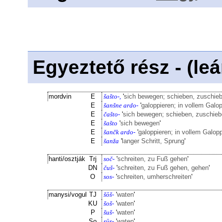
Egyeztető rész - (le
mordvin
E
šašto-,
'
sich bewegen; schieben, zuschie
E
šanšne ardo-
'
galoppieren; in vollem Galo
E
čašto-
'
sich bewegen; schieben, zuschie
E
šašto
'
sich bewegen
'
E
šančk ardo-
'
galoppieren; in vollem Galop
E
šanža
'
langer Schritt, Sprung
'
hanti/osztják
Trj
soč-
'
schreiten, zu Fuß gehen
'
DN
čuš-
'
schreiten, zu Fuß gehen, gehen
'
O
sos-
'
schreiten, umherschreiten
'
manysi/vogul
TJ
šōš-
'
waten
'
KU
šoš-
'
waten
'
P
šuš-
'
waten
'
So
sūs-
'
waten
'