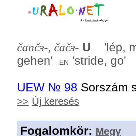
Az
Uralothek
alapján
čančɜ-, čačɜ-
U
'
lép, 
gehen
'
'
stride, go
'
en
UEW № 98
Sorszám s
>>
Új keresés
Fogalomkör
:
Megy