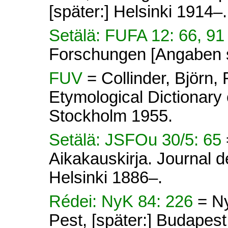
[später:] Helsinki 1914–.
Setälä: FUFA 12: 66, 9
Forschungen [Angaben s
FUV
= Collinder, Björn
Etymological Dictionary 
Stockholm 1955.
Setälä: JSFOu 30/5: 65
Aikakauskirja. Journal d
Helsinki 1886–.
Rédei: NyK 84: 226
= N
Pest, [später:] Budapes