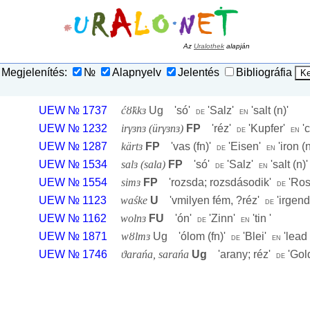
Az
Uralothek
alapján
Megjelenítés:
№
Alapnyelv
Jelentés
Bibliográfia
UEW № 1737
ćȣ̈kkɜ
Ug '
só
'
'
Salz
'
'
salt (n)
'
de
en
UEW № 1232
irγɜnɜ (ürγɜnɜ)
FP
'
réz
'
'
Kupfer
'
'
de
en
UEW № 1287
kärtɜ
FP
'
vas (fn)
'
'
Eisen
'
'
iron (
de
en
UEW № 1534
salɜ (sala)
FP
'
só
'
'
Salz
'
'
salt (n)
'
de
en
UEW № 1554
simɜ
FP
'
rozsda; rozsdásodik
'
'
Rost
de
UEW № 1123
waśke
U
'
vmilyen fém, ?réz
'
'
irgend
de
UEW № 1162
wolnɜ
FU
'
ón
'
'
Zinn
'
'
tin
'
de
en
UEW № 1871
wȣlmɜ
Ug '
ólom (fn)
'
'
Blei
'
'
lead 
de
en
UEW № 1746
ϑarańa, sarańa
Ug
'
arany; réz
'
'
Gol
de