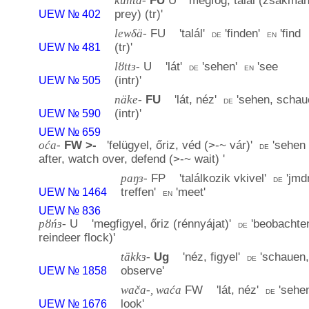
kunta-
FU
U '
megfog; talál (zsákmán
prey) (tr)
'
UEW № 402
lewδä-
FU '
talál
'
'
finden
'
'
find
de
en
(tr)
'
UEW № 481
lȣttɜ-
U '
lát
'
'
sehen
'
'
see
de
en
(intr)
'
UEW № 505
näke-
FU
'
lát, néz
'
'
sehen, schau
de
(intr)
'
UEW № 590
UEW № 659
oća-
FW
>-
'
felügyel, őriz, véd (>-~ vár)
'
'
sehen 
de
after, watch over, defend (>-~ wait)
'
paŋɜ-
FP '
találkozik vkivel
'
'
jmd
de
treffen
'
'
meet
'
UEW № 1464
en
UEW № 836
pȣńɜ-
U '
megfigyel, őriz (rénnyájat)
'
'
beobachten
de
reindeer flock)
'
täkkɜ-
Ug
'
néz, figyel
'
'
schauen,
de
observe
'
UEW № 1858
wača-, waća
FW '
lát, néz
'
'
sehe
de
look
'
UEW № 1676