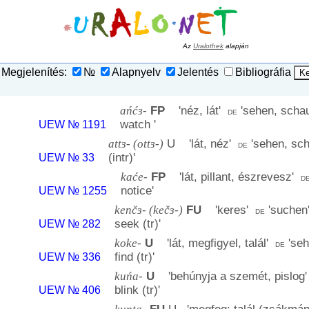
Az
Uralothek
alapján
Megjelenítés:
№
Alapnyelv
Jelentés
Bibliográfia
ańćɜ-
FP
'
néz, lát
'
'
sehen, scha
de
watch
'
UEW № 1191
attɜ- (ottɜ-)
U '
lát, néz
'
'
sehen, sc
de
(intr)
'
UEW № 33
kaće-
FP
'
lát, pillant, észrevesz
'
d
notice
'
UEW № 1255
kenčɜ- (kečɜ-)
FU
'
keres
'
'
suchen
de
seek (tr)
'
UEW № 282
koke-
U
'
lát, megfigyel, talál
'
'
seh
de
find (tr)
'
UEW № 336
kuńa-
U
'
behúnyja a szemét, pislog
blink (tr)
'
UEW № 406