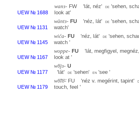
wanɜ-
FW '
lát, néz
'
'
sehen, sch
de
look at
'
UEW № 1688
wäntɜ-
FU
'
néz, lát
'
'
sehen, sch
de
watch
'
UEW № 1131
wića-
FU
'
néz, lát
'
'
sehen, scha
de
watch
'
UEW № 1145
woppe-
FU
'
lát, megfigyel, megnéz
look at
'
UEW № 1167
wȣjɜ-
U
'
lát
'
'
sehen
'
'
see
'
UEW № 1177
de
en
wȣ̈lȣ̈-
FU '
néz v. megérint, tapint
'
touch, feel
'
UEW № 1179