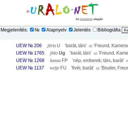
Az
Uralothek
alapján
Megjelenítés:
№
Alapnyelv
Jelentés
Bibliográfia
UEW № 206
jȣrtɜ
U '
barát, társ
'
'
Freund, Kamera
de
UEW № 1765
jȣttɜ
Ug
'
barát, társ
'
'
Freund, Kame
de
UEW № 1268
kansa
FP '
nép, emberek; társ, barát
'
UEW № 1137
welje
FU '
fivér, barát
'
'
Bruder, Freu
de