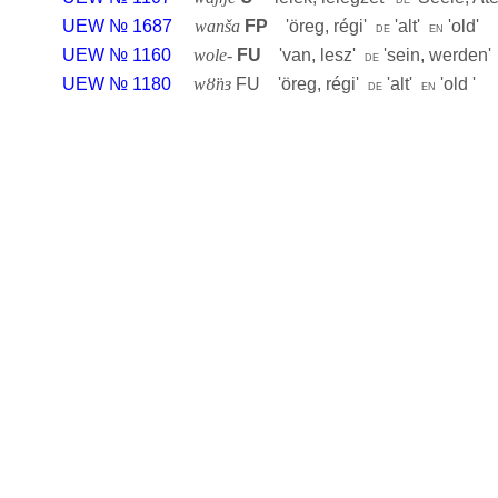
UEW № 1687
wanša
FP
'
öreg, régi
'
'
alt
'
'
old
'
de
en
UEW № 1160
wole-
FU
'
van, lesz
'
'
sein, werden
de
UEW № 1180
wȣ̈nɜ
FU '
öreg, régi
'
'
alt
'
'
old
'
de
en