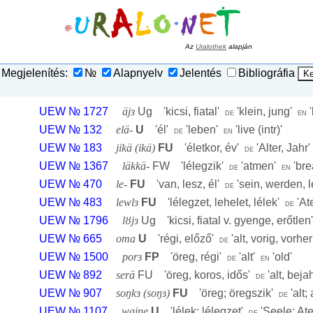
Az
Uralothek
alapján
Megjelenítés:
№
Alapnyelv
Jelentés
Bibliográfia
UEW № 1727
äjɜ
Ug '
kicsi, fiatal
'
'
klein, jung
'
'
de
en
UEW № 132
elä-
U
'
él
'
'
leben
'
'
live (intr)
'
de
en
UEW № 183
jikä (ikä)
FU
'
életkor, év
'
'
Alter, Jahr
de
UEW № 1367
läkkä-
FW '
lélegzik
'
'
atmen
'
'
bre
de
en
UEW № 470
le-
FU
'
van, lesz, él
'
'
sein, werden, 
de
UEW № 483
lewlɜ
FU
'
lélegzet, lehelet, lélek
'
'
At
de
UEW № 1796
lȣjɜ
Ug '
kicsi, fiatal v. gyenge, erőtlen
UEW № 665
oma
U
'
régi, előző
'
'
alt, vorig, vorher
de
UEW № 1500
porɜ
FP
'
öreg, régi
'
'
alt
'
'
old
'
de
en
UEW № 892
serä
FU '
öreg, koros, idős
'
'
alt, bejah
de
UEW № 907
soŋkɜ (soŋɜ)
FU
'
öreg; öregszik
'
'
alt;
de
UEW № 1107
wajŋe
U
'
lélek; lélegzet
'
'
Seele; At
de