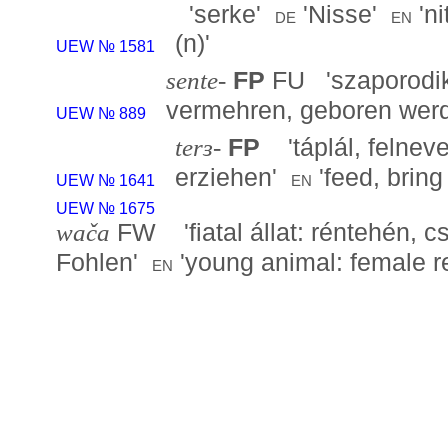
'
serke
'
'
Nisse
'
'
ni
de
en
(n)
'
UEW № 1581
sente-
FP
FU '
szaporodik
vermehren, geboren wer
UEW № 889
terɜ-
FP
'
táplál, felneve
erziehen
'
'
feed, bring
en
UEW № 1641
UEW № 1675
wača
FW '
fiatal állat: réntehén, c
Fohlen
'
'
young animal: female re
en