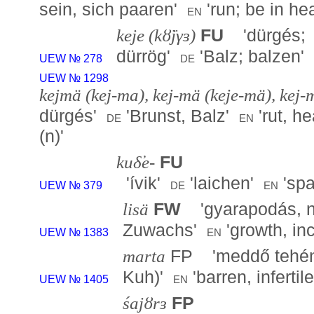
sein, sich paaren
'
'
run; be in hea
en
keje (kȣ̈jγɜ)
FU
'
dürgés;
dürrög
'
'
Balz; balzen
'
de
UEW № 278
UEW № 1298
kejmä (kej-ma), kej-mä (keje-mä), kej
dürgés
'
'
Brunst, Balz
'
'
rut, h
de
en
(n)
'
kuδ̕e-
FU
'
ívik
'
'
laichen
'
'
sp
de
en
UEW № 379
lisä
FW
'
gyarapodás, 
Zuwachs
'
'
growth, in
en
UEW № 1383
marta
FP '
meddő tehé
Kuh)
'
'
barren, infertil
en
UEW № 1405
śajȣrɜ
FP