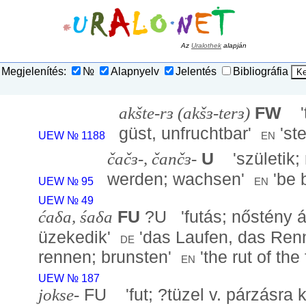
Az
Uralothek
alapján
Megjelenítés:
№
Alapnyelv
Jelentés
Bibliográfia
akšte-rɜ (akšɜ-terɜ)
FW
'
güst, unfruchtbar
'
'
ste
en
UEW № 1188
čačɜ-, čančɜ-
U
'
születik;
werden; wachsen
'
'
be b
en
UEW № 95
UEW № 49
ćaδa, śaδa
FU
?U '
futás; nőstény á
üzekedik
'
'
das Laufen, das Renne
de
rennen; brunsten
'
'
the rut of th
en
UEW № 187
jokse-
FU '
fut; ?tüzel v. párzásra 