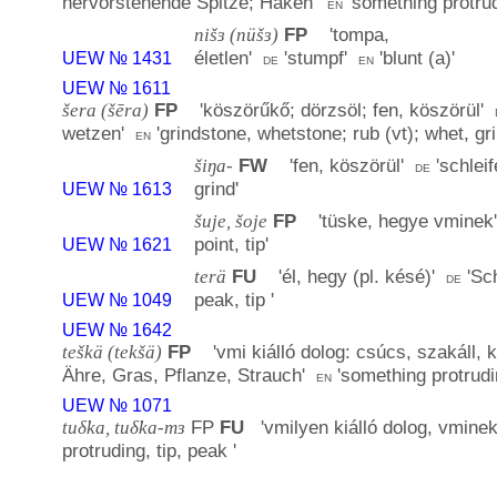
hervorstehende Spitze; Haken
'
'
something protrud
en
nišɜ (nüšɜ)
FP
'
tompa,
életlen
'
'
stumpf
'
'
blunt (a)
'
UEW № 1431
de
en
UEW № 1611
šera (šēra)
FP
'
köszörűkő; dörzsöl; fen, köszörül
'
wetzen
'
'
grindstone, whetstone; rub (vt); whet, gr
en
šiŋa-
FW
'
fen, köszörül
'
'
schlei
de
grind
'
UEW № 1613
šuje, šoje
FP
'
tüske, hegye vminek
point, tip
'
UEW № 1621
terä
FU
'
él, hegy (pl. késé)
'
'
Sch
de
peak, tip
'
UEW № 1049
UEW № 1642
teškä (tekšä)
FP
'
vmi kiálló dolog: csúcs, szakáll, 
Ähre, Gras, Pflanze, Strauch
'
'
something protrudi
en
UEW № 1071
tuδ̕ka, tuδ̕ka-mɜ
FP
FU
'
vmilyen kiálló dolog, vmine
protruding, tip, peak
'