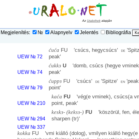
Az
Uralothek
alapján
Megjelenítés:
№
Alapnyelv
Jelentés
Bibliográfia
ćuća
FU '
csúcs, hegycsúcs
'
'
Spit
de
peak
'
UEW № 72
ćukkɜ
U
'
domb, csúcs (hegye vminek
peak
'
UEW № 74
ćuppɜ
FU '
csúcs
'
'
Spitze
'
'
peak
de
en
point
'
UEW № 79
kaća
FU
'
vég(e vminek), csúcs(a v
point, peak
'
UEW № 210
keskɜ- (keksɜ-)
FU
'
köszörül, fen, éle
sharpen (tr)
'
UEW № 294
UEW № 337
kokka
FU '
vmi kiálló (dolog), vmilyen kiálló hegy(