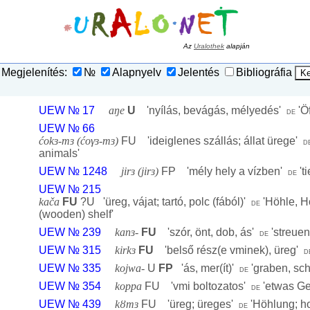
Az
Uralothek
alapján
Megjelenítés:
№
Alapnyelv
Jelentés
Bibliográfia
UEW № 17
aŋe
U
'
nyílás, bevágás, mélyedés
'
'
Öf
de
UEW № 66
ćokɜ-mɜ (ćoγɜ-mɜ)
FU '
ideiglenes szállás; állat ürege
'
d
animals
'
UEW № 1248
jirɜ (jirɜ)
FP '
mély hely a vízben
'
'
t
de
UEW № 215
kača
FU
?U '
üreg, vájat; tartó, polc (fából)
'
'
Höhle, H
de
(wooden) shelf
'
UEW № 239
kanɜ-
FU
'
szór, önt, dob, ás
'
'
streuen
de
UEW № 315
kirkɜ
FU
'
belső rész(e vminek), üreg
'
d
UEW № 335
kojwa-
U
FP
'
ás, mer(ít)
'
'
graben, sc
de
UEW № 354
koppa
FU '
vmi boltozatos
'
'
etwas Ge
de
UEW № 439
kȣmɜ
FU '
üreg; üreges
'
'
Höhlung; h
de