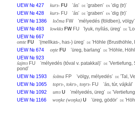
UEW № 427
kurɜ-
FU
'
ás
'
'
graben
'
'
dig (tr)
'
de
en
UEW № 428
kurɜ-
FU '
ás
'
'
graben
'
'
dig (tr)
'
de
en
UEW № 1386
ločma
FW '
mélyedés (földben), völgy
UEW № 493
lowkkɜ
FW
FU '
lyuk, nyílás, üreg
'
'
Lo
de
UEW № 667
omte
FU
'
(mellkas-, has-) üreg
'
'
Höhle (Brusthöhle,
de
UEW № 674
oŋte
FU
'
üreg, barlang
'
'
Höhle, Höh
de
UEW № 923
śajmɜ
FU '
mélyedés (tóval v. patakkal)
'
'
Vertiefung,
de
pond
'
UEW № 1593
śolma
FP '
völgy, mélyedés
'
'
Tal, V
de
UEW № 1065
toprɜ-, tokrɜ-, toŋrɜ-
FU '
ás, túr, vájkál
UEW № 1092
umɜ
U
'
mélyedés, üreg
'
'
Vertiefun
de
UEW № 1166
woŋke (woŋka)
U
'
üreg, gödör
'
'
Höh
de