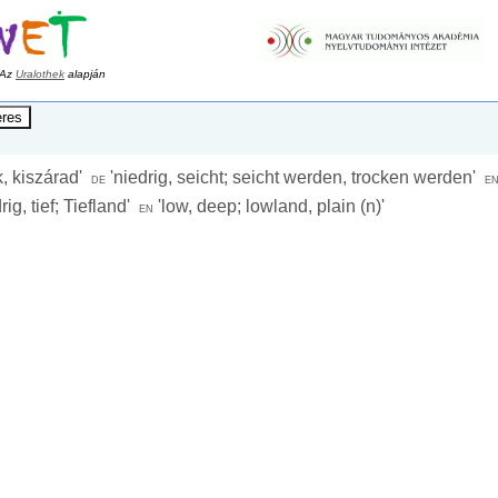
Az
Uralothek
alapján
k, kiszárad
'
'
niedrig, seicht; seicht werden, trocken werden
'
de
e
rig, tief; Tiefland
'
'
low, deep; lowland, plain (n)
'
en