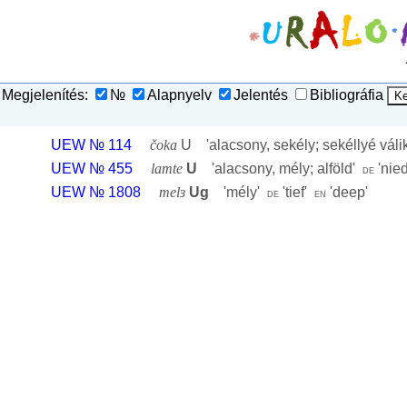
Megjelenítés:
№
Alapnyelv
Jelentés
Bibliográfia
UEW № 114
čoka
U '
alacsony, sekély; sekéllyé váli
UEW № 455
lamte
U
'
alacsony, mély; alföld
'
'
nied
de
UEW № 1808
melɜ
Ug
'
mély
'
'
tief
'
'
deep
'
de
en