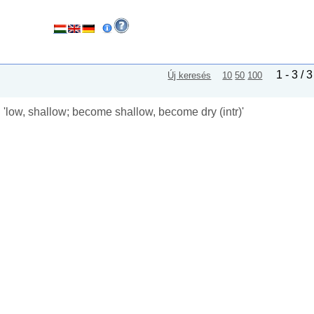
1 - 3 / 3
Új keresés
10
50
100
'
low, shallow; become shallow, become dry (intr)
'
n