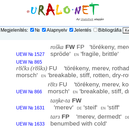
Az
Uralothek
alapján
Megjelenítés:
№
Alapnyelv
Jelentés
Bibliográfia
FW
FP '
törékeny, mer
roška
spröde
'
'
fragile, brittle
'
en
UEW № 1527
UEW № 865
FU '
törékeny, merev, rothad
rȣčkɜ (rȣškɜ)
morsch
'
'
breakable, stiff, rotten, dry-r
en
FU '
törékeny, merev, ko
rȣtɜ
morsch
'
'
breakable, stiff, 
en
UEW № 866
FW
taŋke-ta
'
merev
'
'
steif
'
'
stiff
'
de
en
UEW № 1631
FP
'
merev, dermedt
'
tarɜ
d
benumbed with cold
'
UEW № 1633