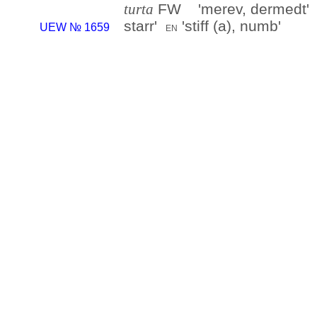
FW '
merev, dermedt
turta
starr
'
'
stiff (a), numb
'
en
UEW № 1659