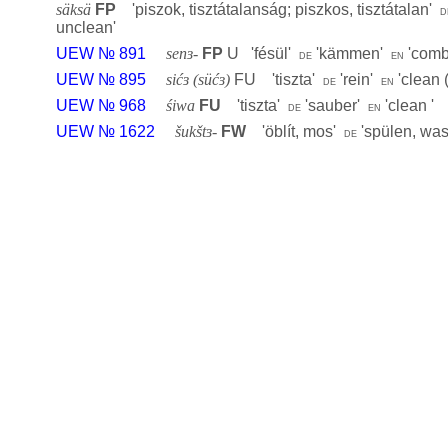
säksä
FP
'
piszok, tisztátalanság; piszkos, tisztátalan
'
d
unclean
'
UEW № 891
senɜ-
FP
U '
fésül
'
'
kämmen
'
'
comb
de
en
UEW № 895
sićɜ (süćɜ)
FU '
tiszta
'
'
rein
'
'
clean 
de
en
UEW № 968
śiwa
FU
'
tiszta
'
'
sauber
'
'
clean
'
de
en
UEW № 1622
šukštɜ-
FW
'
öblít, mos
'
'
spülen, wa
de