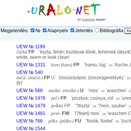
Az
Uralothek
alapján
Megjelenítés:
№
Alapnyelv
Jelentés
Bibliográfia
UEW № 1199
ćäčkä
FP
'
tiszta, fehér; tisztának tűnik, fehérnek látszik
white, seem or look clean
'
UEW № 1331
konɜ (kunɜ)
FP
'
hamu, lúg
'
'
Asche,
de
UEW № 540
mićä- (müćä-)
FP
U '
(össze)söpör, (össze)gereblyéz
'
de
(tr)
'
UEW № 568
muśke- (mośke-)
U
'
mos
'
'
waschen
'
de
e
UEW № 1476
pečɜ
FP
'
piszkos; csúnya, rút
'
'
unre
de
UEW № 1479
peĺkkä
FP '
?tiszta
'
'
?rein, sauber
'
de
e
UEW № 1481
pese-
FW
'
(?fejet) mos
'
'
waschen (
de
UEW № 766
pilkɜ- (pülkɜ-)
FU
'
fürdik, fürdet
'
'
(sic
de
UEW № 1544