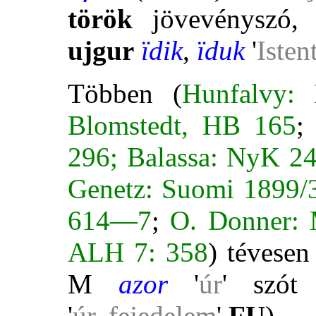
török
jövevényszó,
ujgur
ïdik
,
ïduk
'
Isten
Többen (
Hunfalvy:
Blomstedt, HB 165
;
296; Balassa: NyK 24
Genetz: Suomi 1899/3
614—7
;
O. Donner: 
ALH 7: 358
) tévese
M
azor
'
úr
' szót
'
úr,
fejedelem
'
FU
).