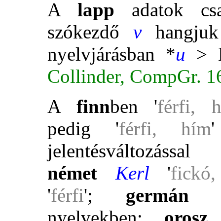
A
lapp
adatok csa
szókezdő
v
hangjuk 
nyelvjárásban *
u
>
Collinder, CompGr. 1
A
finn
ben '
férfi, 
pedig '
férfi, hím
jelentésváltozás
német
Kerl
'
fickó
'
férfi
'
;
germán
jö
nyelvekben
:
orosz