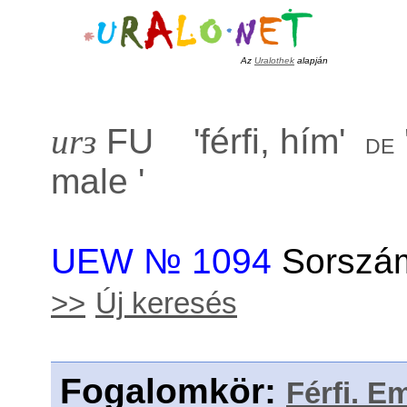
Az
Uralothek
alapján
urɜ
FU '
férfi, hím
'
de
male
'
UEW № 1094
Sorszám
>>
Új keresés
Fogalomkör
:
Férfi. E