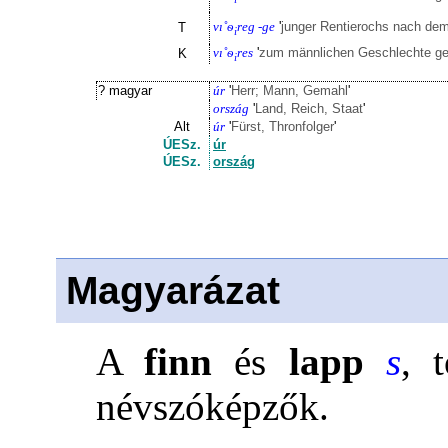
vı˚ѳ
reg -ge
'
junger Rentierochs nach dem
T
i
vı˚ѳ
res
'
zum männlichen Geschlechte ge
K
i
? magyar
úr
'
Herr; Mann, Gemahl
'
ország
'
Land, Reich, Staat
'
Alt
úr
'
Fürst, Thronfolger
'
ÚESz.
úr
ÚESz.
ország
Magyarázat
A
finn
és
lapp
s
, 
névszóképzők.