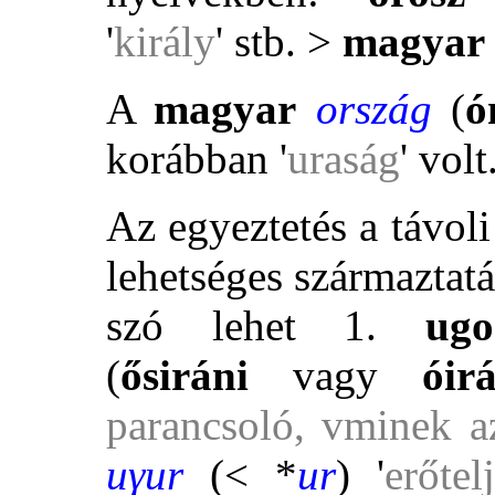
'
király
' stb. >
magyar
A
magyar
ország
(
ó
korábban '
uraság
' volt
Az egyeztetés a távol
lehetséges származtat
szó lehet 1.
ugo
(
ősiráni
vagy
óir
parancsoló, vminek az
uγur
(< *
ur
) '
erőtel