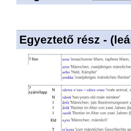
Egyeztető rész - (le
? finn
uros
'
erwachsener Mann, tapferer Mann,
uros
'
Männchen, zweijähriges männliches
urho
'
Held, Kämpfer
'
urakka
'
zweijähriges männliches Rentier
'
?
N
vârres -rˈras- ~ vâres -rras-
'
male animal, 
számi/lapp
N
vârek
'
two-years-old male reindeer
'
I
årēs
'
Männchen; (als Bestimmungswort v
I
årēk
'
Rentier im Alter von zwei Jahren 
I
varēk
'
Rentier im Alter von zwei Jahren
o
res
'
Männchen; männlich
'
Kld
i
vı˚ѳ
res
'
zum männlichen Geschlechte ge
T
i