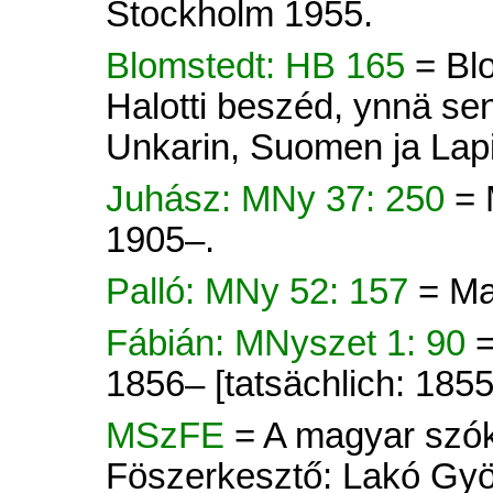
Stockholm 1955.
Blomstedt: HB 165
= Bl
Halotti beszéd, ynnä se
Unkarin, Suomen ja Lapi
Juhász: MNy 37: 250
= 
1905–.
Palló: MNy 52: 157
= Ma
Fábián: MNyszet 1: 90
=
1856– [tatsächlich: 185
MSzFE
= A magyar szók
Föszerkesztő: Lakó Györ