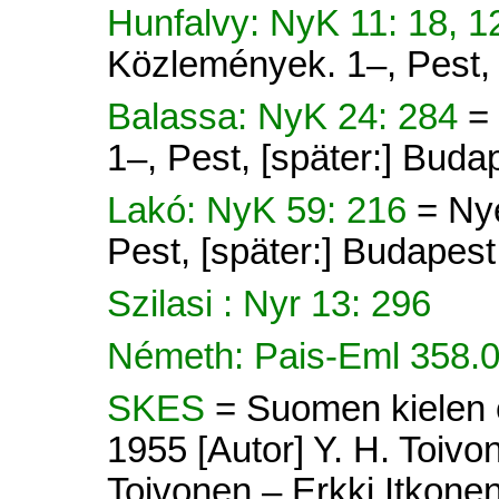
Hunfalvy: NyK 11: 18, 1
Közlemények. 1–, Pest, 
Balassa: NyK 24: 284
=
1–, Pest, [später:] Buda
Lakó: NyK 59: 216
= Ny
Pest, [später:] Budapes
Szilasi : Nyr 13: 296
Németh: Pais-Eml 358.
SKES
= Suomen kielen e
1955 [Autor] Y. H. Toivon
Toivonen – Erkki Itkonen 