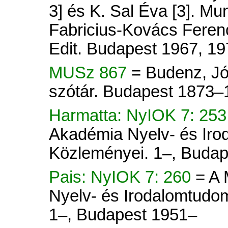
3] és K. Sal Éva [3]. Mu
Fabricius-Kovács Ferenc
Edit. Budapest 1967, 19
MUSz 867
= Budenz, Jó
szótár. Budapest 1873–
Harmatta: NyIOK 7: 25
Akadémia Nyelv- és Iro
Közleményei. 1–, Budap
Pais: NyIOK 7: 260
= A
Nyelv- és Irodalomtudo
1–, Budapest 1951–