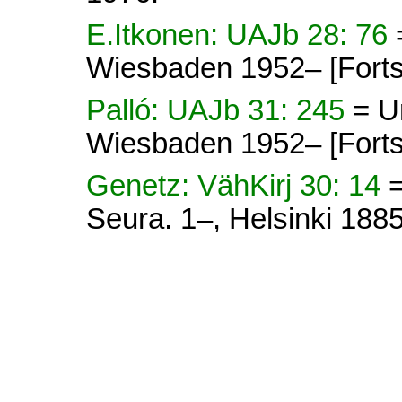
E.Itkonen: UAJb 28: 76
Wiesbaden 1952– [Forts
Palló: UAJb 31: 245
= U
Wiesbaden 1952– [Forts
Genetz: VähKirj 30: 14
=
Seura. 1–, Helsinki 1885