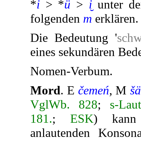
*
i
> *
ü
>
i̮
unter dem
folgenden
m
erklären.
Die Bedeutung '
schw
eines sekundären Bed
Nomen-Verbum.
Mord
. E
čemeń
, M
š
VglWb. 828
;
s-La
181.
;
ESK
) kann
anlautenden Konsona