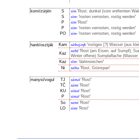
komi/zürjén
S
sim
'
Rost; dunkel (vom entfernten Wal
S
sim-
'
rosten verrosten, rostig werden
'
P
sim
'
Rost
'
P
sim-
'
rosten verrosten, rostig werden
'
PO
sim-
'
rosten verrosten, rostig werden
'
Kam
sȧ̆məjəŋk
'
rostiges [?] Wasser (aus kle
hanti/osztják
sɑ̆mĭ
'
Rost (am Eisen; auf Sumpf); Su
Kaz
Winter offene) Sumplaflache (Wasser d
Kaz
sĭm-
'
dahinsiechen
'
Ni
sɑ̆mə
'
Rost, Grünspan
'
manysi/vogul
TJ
säməl
'
Rost
'
TČ
sämi
'
Rost
'
KU
siməl
'
Rost
'
P
siməl
'
Rost
'
So
sami
'
Rost
'
LO
simi
'
Rost
'