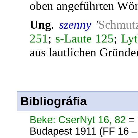
oben angeführten Wört
Ung
.
szenny
'
Schmut
251
;
s-Laute 125
;
Lyt
aus lautlichen Gründe
Bibliográfia
Beke: CserNyt 16, 82
=
Budapest 1911 (FF 16 –