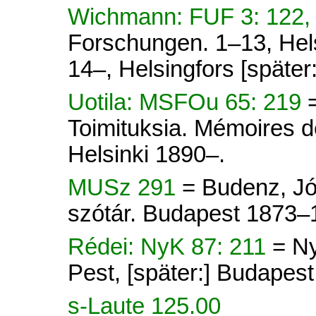
Wichmann: FUF 3: 122,
Forschungen. 1–13, Hel
14–, Helsingfors [später
Uotila: MSFOu 65: 219
Toimituksia. Mémoires d
Helsinki 1890–.
MUSz 291
= Budenz, Jó
szótár. Budapest 1873–
Rédei: NyK 87: 211
= N
Pest, [später:] Budapes
s-Laute 125.00