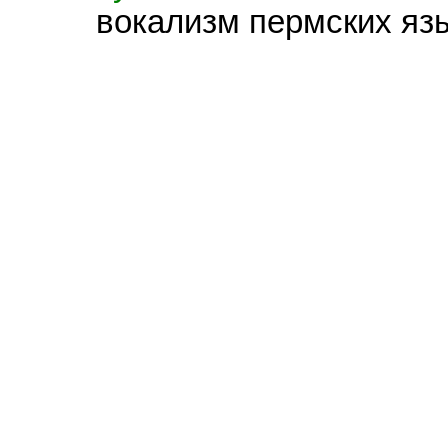
вокализм пермских яз