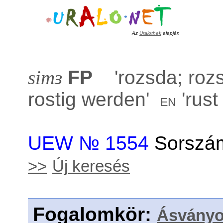
Az
Uralothek
alapján
simɜ
FP
'
rozsda; roz
rostig werden
'
'
rust
en
UEW № 1554
Sorszám
>>
Új keresés
Fogalomkör
:
Ásvány