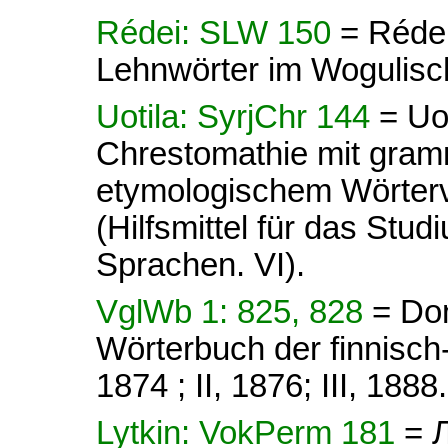
Rédei: SLW 150
= Rédei
Lehnwörter im Wogulisc
Uotila: SyrjChr 144
= Uot
Chrestomathie mit gram
etymologischem Wörterve
(Hilfsmittel für das Stud
Sprachen. VI).
VglWb 1: 825, 828
= Do
Wörterbuch der finnisch
1874 ; II, 1876; III, 1888.
Lytkin: VokPerm 181
= 