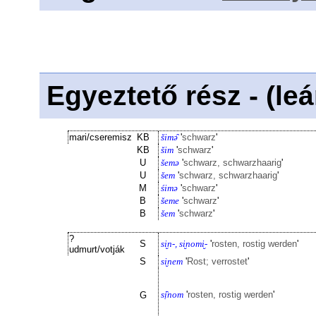
Egyeztető rész - (le
mari/cseremisz
KB
šimə̑
'
schwarz
'
KB
šim
'
schwarz
'
U
šemə
'
schwarz, schwarzhaarig
'
U
šem
'
schwarz, schwarzhaarig
'
M
śimə
'
schwarz
'
B
šeme
'
schwarz
'
B
šem
'
schwarz
'
?
S
si̮n-, si̮nomi̮-
'
rosten, rostig werden
'
udmurt/votják
S
si̮nem
'
Rost; verrostet
'
sị̑nom
'
rosten, rostig werden
'
G