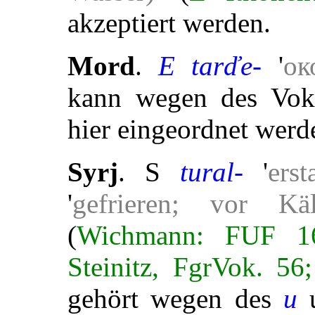
akzeptiert werden.
Mord
.
E tarďe-
'
ок
kann wegen des Voka
hier eingeordnet werd
Syrj
. S
tural-
'
erst
'
gefrieren; vor Käl
(
Wichmann: FUF 16:
Steinitz, FgrVok. 5
gehört wegen des
u