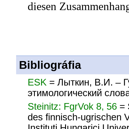
diesen Zusammenhang
Bibliográfia
ESK
= Лыткин, В.И. – 
этимологический слова
Steinitz: FgrVok 8, 56
= 
des finnisch-ugrischen 
Instituti Hungarici Unive