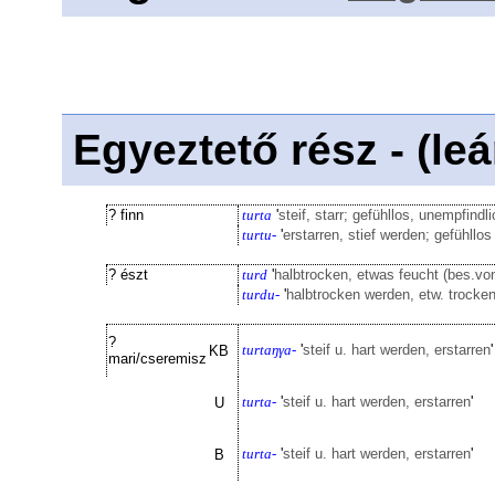
Egyeztető rész - (le
? finn
turta
'
steif, starr; gefühllos, unempfind
turtu-
'
erstarren, stief werden; gefühllo
? észt
turd
'
halbtrocken, etwas feucht (bes.vo
turdu-
'
halbtrocken werden, etw. trocke
?
turtaŋγa-
'
steif u. hart werden, erstarren
'
KB
mari/cseremisz
turta-
'
steif u. hart werden, erstarren
'
U
turta-
'
steif u. hart werden, erstarren
'
B