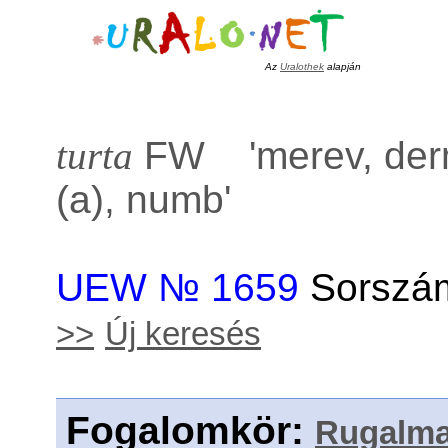
Az
Uralothek
alapján
turta
FW '
merev, de
(a), numb
'
UEW № 1659
Sorszám
>>
Új keresés
Fogalomkör
:
Rugalma