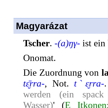
Magyarázat
Tscher
.
-(a)ŋγ-
ist ein
Onomat.
Die Zuordnung von
l
tɛ̮̄rra-
, Not.
tˋɛ̮rra-
werden (ein spack
Wasser)
' (
E Itkone