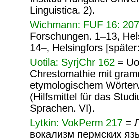
Linguistica. 2).
Wichmann: FUF 16: 20
Forschungen. 1–13, Hel
14–, Helsingfors [später
Uotila: SyrjChr 162
= Uot
Chrestomathie mit gram
etymologischem Wörterve
(Hilfsmittel für das Stud
Sprachen. VI).
Lytkin: VokPerm 217
= 
вокализм пермских яз