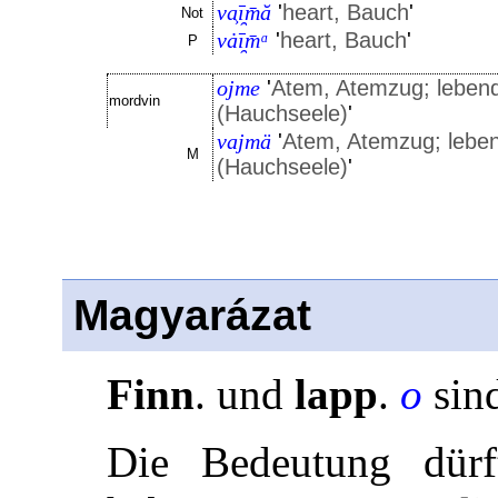
va͕ī̯m̄ă
'
heart, Bauch
'
Not
vȧī̯m̄ᵅ
'
heart, Bauch
'
P
ojme
'
Atem, Atemzug; leben
mordvin
(Hauchseele)
'
vajmä
'
Atem, Atemzug; lebe
M
(Hauchseele)
'
Magyarázat
Finn
. und
lapp
.
o
sin
Die Bedeutung dürft