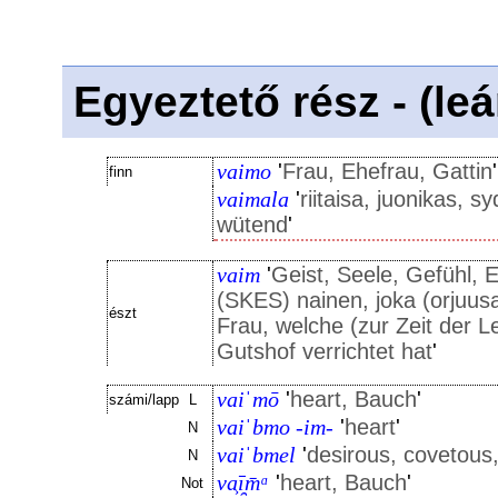
Egyeztető rész - (le
vaimo
'
Frau, Ehefrau, Gattin
'
finn
vaimala
'
riitaisa, juonikas, s
wütend
'
vaim
'
Geist, Seele, Gefühl, 
(SKES) nainen, joka (orjuusa
észt
Frau, welche (zur Zeit der L
Gutshof verrichtet hat
'
vaiˈmō
'
heart, Bauch
'
számi/lapp
L
vaiˈbmo -im-
'
heart
'
N
vaiˈbmel
'
desirous, covetous
N
va͕ī̯m̄ᵅ
'
heart, Bauch
'
Not