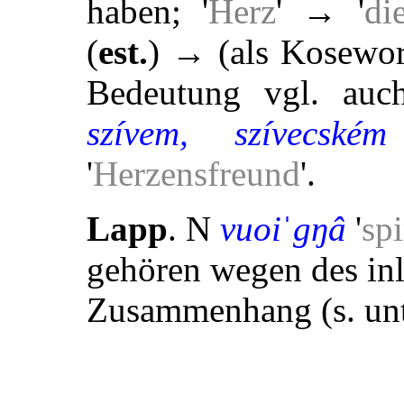
haben; '
Herz
' → '
di
(
est.
) → (als Kosewort
Bedeutung vgl. au
szívem, szívecsk
'
Herzensfreund
'.
Lapp
. N
vuoiˈgŋâ
'
spi
gehören wegen des in
Zusammenhang (s. un