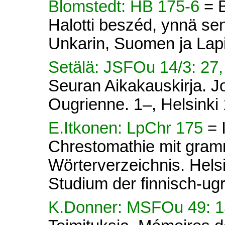
Blomstedt: HB 175-6
= 
Halotti beszéd, ynnä se
Unkarin, Suomen ja Lapi
Setälä: JSFOu 14/3: 27,
Seuran Aikakauskirja. Jo
Ougrienne. 1–, Helsinki
E.Itkonen: LpChr 175
= 
Chrestomathie mit gram
Wörterverzeichnis. Helsi
Studium der finnisch-ug
K.Donner: MSFOu 49: 