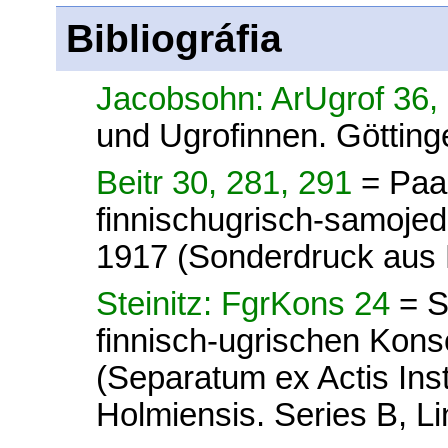
Bibliográfia
Jacobsohn: ArUgrof 36,
und Ugrofinnen. Götting
Beitr 30, 281, 291
= Paa
finnischugrisch-samoje
1917 (Sonderdruck aus 
Steinitz: FgrKons 24
= S
finnisch-ugrischen Kon
(Separatum ex Actis Insti
Holmiensis. Series B, Lin