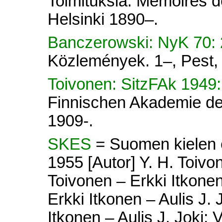
Toimituksia. Mémoires d
Helsinki 1890–.
Banczerowski: NyK 70:
Közlemények. 1–, Pest, 
Toivonen: SitzFAk 1949
Finnischen Akademie der
1909-.
SKES
= Suomen kielen e
1955 [Autor] Y. H. Toivon
Toivonen – Erkki Itkonen 
Erkki Itkonen – Aulis J. 
Itkonen – Aulis J. Joki; V