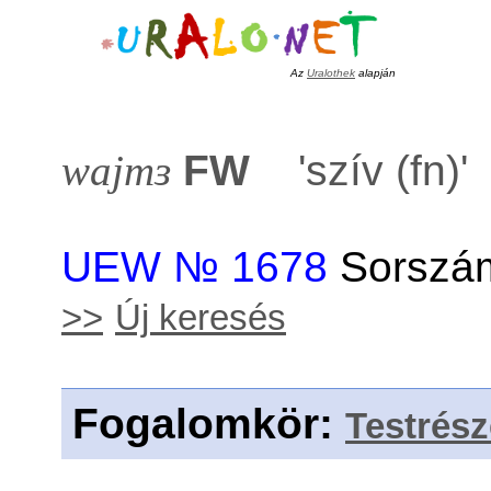
Az
Uralothek
alapján
wajmɜ
FW
'
szív (fn)
UEW № 1678
Sorszám
>>
Új keresés
Fogalomkör
:
Testrés