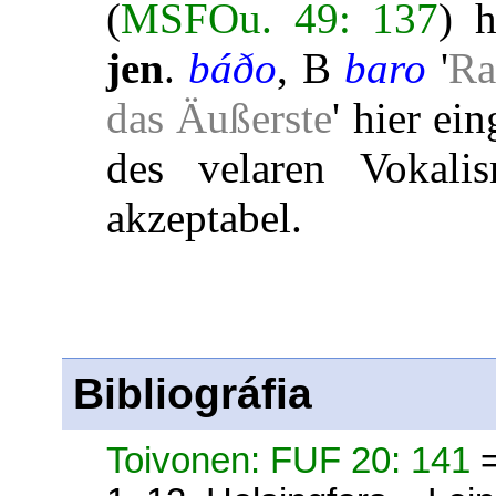
(
MSFOu. 49: 137
) 
jen
.
báðo
, B
baro
'
Ra
das Äußerste
' hier ei
des velaren Vokal
akzeptabel.
Bibliográfia
Toivonen: FUF 20: 141