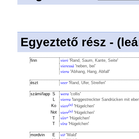
Egyeztető rész - (le
finn
vieri
'
Rand, Saum, Kante, Seite
'
vieressä
'
neben, bei
'
vieru
'
Abhang, Hang, Abfall
'
észt
veer
'
Rand, Ufer, Streifen
'
számi/lapp
S
wera
'
collis
'
L
vierra
'
langgestreckter Sandrücken mit e
(a)
Ko
vierr
'
Hügelchen
'
(a)
Not
vierr
'
Hügelchen
'
T
vīrrᵅ
'
Hügelchen
'
T
vīra
'
Hügelchen
'
mordvin
E
viŕ
'
Wald
'