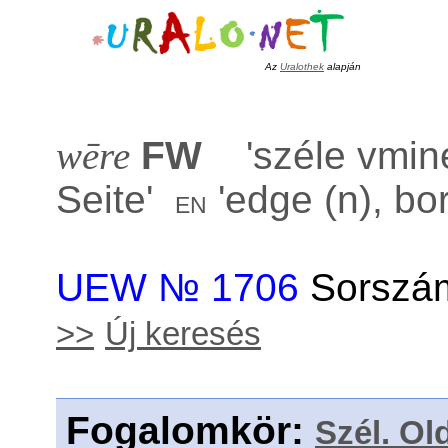
Az
Uralothek
alapján
wēre
FW
'
széle vmine
Seite
'
'
edge (n), bor
en
UEW № 1706
Sorszám
>>
Új keresés
Fogalomkör
:
Szél. Ol