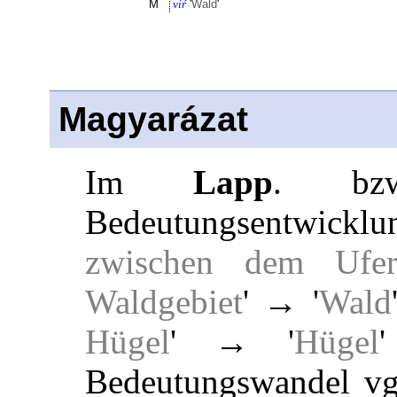
M
viŕ
'
Wald
'
Magyarázat
Im
Lapp
. b
Bedeutungsentwicklu
zwischen dem Ufe
Waldgebiet
' → '
Wald
Hügel
' → '
Hügel
Bedeutungswandel vg