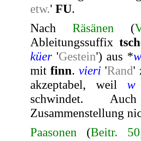
etw.
'
FU
.
Nach
Räsänen
(
Ableitungssuffix
tsch
küer
'
Gestein
') aus *
w
mit
finn
.
vieri
'
Rand
'
akzeptabel, weil
w
schwindet. Auc
Zusammenstellung nic
Paasonen
(
Beitr. 5