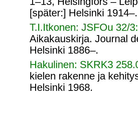
1–13, Helsingfors – Lei
[später:] Helsinki 1914–.
T.I.Itkonen: JSFOu 32/3
Aikakauskirja. Journal d
Helsinki 1886–.
Hakulinen: SKRK3 258
kielen rakenne ja kehitys
Helsinki 1968.