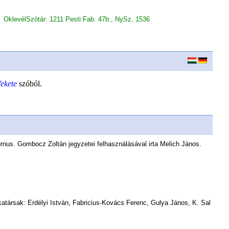
OklevélSzótár: 1211 Pesti:Fab. 47b:, NySz, 1536
fekete
szóból.
urnus. Gombocz Zoltán jegyzetei felhasználásával irta Melich János.
atársak: Erdélyi István, Fabricius-Kovács Ferenc, Gulya János, K. Sal