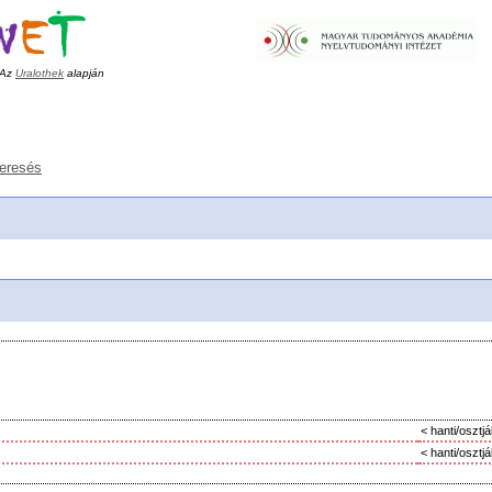
Az
Uralothek
alapján
keresés
< hanti/osztj
< hanti/osztj