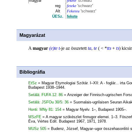
magyar
fekete
'
schwarz
'
reg
feteke
'
schwarz
'
Alt
Feketeu
'
schwarz
'
ÚESz.
fekete
Magyarázat
A
magyar
(e)te
t
-je az összetett
ta
,
te
( < *
ttɜ
+
tɜ
)
kicsi
Bibliográfia
EtSz
= Magyar Etymologiai Szótár. I–XII: A - foglár... irta
Budapest 1938–1944.
Setälä: FUFA 12: 86
= Anzeiger der Finnisch-ugrischen For
Setälä: JSFOu 30/5: 36
= Suomalais-ugrilaisen Seuran Aikak
Honti: MNy 81: 154
= Magyar Nyelv. 1–, Budapest 1905–.
MSzFE
= A magyar szókészlet finnugor elemei. 1–3. Föszer
Éva, Vértes Edit. Budapest 1967, 1971, 1978.
MUSz 505
= Budenz, József, Magyar–ugor összehasonlitó 