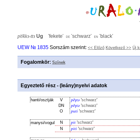
pȣ̈kkɜ-ttɜ
Ug
'
fekete
'
'
schwarz
'
'
black
'
de
en
UEW № 1835
Sorszám szerint:
<< Előző
Következő >>
Új 
Fogalomkör
:
Színek
Egyeztető rész - (leány)nyelvi adatok
hanti/osztják
V
pĕγtə
'
schwarz
'
DN
pĕγtə
'
schwarz
'
O
puti
'
schwarz
'
N
pit
'
schwarz
'
manysi/vogul
N
piti
'
schwarz
'