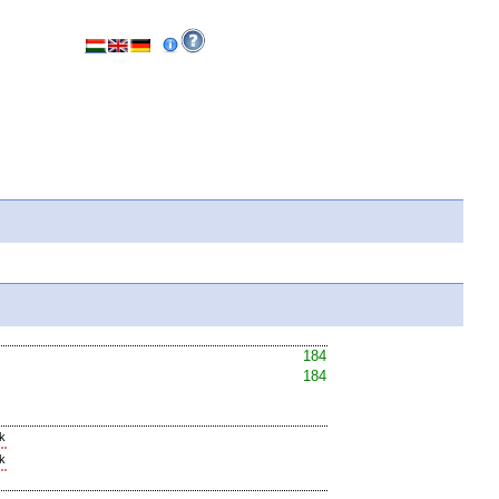
184
184
ák
ák