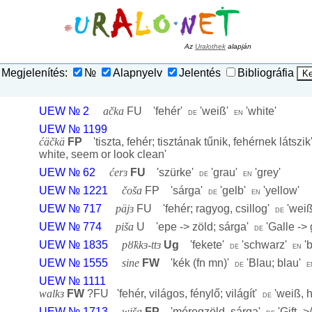
Az
Uralothek
alapján
Megjelenítés:
№
Alapnyelv
Jelentés
Bibliográfia
UEW № 2
ačka
FU '
fehér
'
'
weiß
'
'
white
'
de
en
UEW № 1199
ćäčkä
FP
'
tiszta, fehér; tisztának tűnik, fehérnek látszik
white, seem or look clean
'
UEW № 62
ćerɜ
FU
'
szürke
'
'
grau
'
'
grey
'
de
en
UEW № 1221
čoša
FP '
sárga
'
'
gelb
'
'
yellow
'
de
en
UEW № 717
päjɜ
FU '
fehér; ragyog, csillog
'
'
weiß
de
UEW № 774
piša
U '
epe -> zöld; sárga
'
'
Galle -> 
de
UEW № 1835
pȣ̈kkɜ-ttɜ
Ug
'
fekete
'
'
schwarz
'
'
b
de
en
UEW № 1555
sine
FW
'
kék (fn mn)
'
'
Blau; blau
'
de
e
UEW № 1111
walkɜ
FW
?FU '
fehér, világos, fénylő; világít
'
'
weiß, h
de
UEW № 1713
wiša
FP
'
méregzöld, sárga
'
'
Gift ->