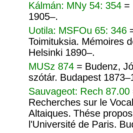
Kálmán: MNy 54: 354
=
1905–.
Uotila: MSFOu 65: 346
Toimituksia. Mémoires d
Helsinki 1890–.
MUSz 874
= Budenz, Jó
szótár. Budapest 1873–
Sauvageot: Rech 87.00
Recherches sur le Voca
Altaiques. Thése propos
l'Université de Paris. B