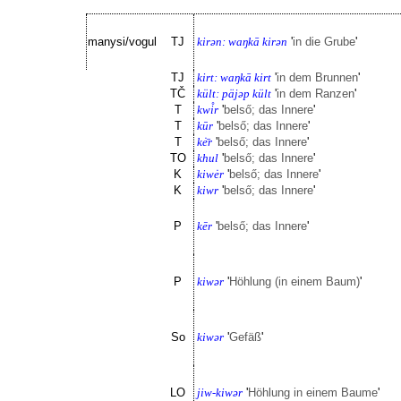
manysi/vogul
TJ
kirən: waŋkā kirən
'
in die Grube
'
TJ
kirt: waŋkā kirt
'
in dem Brunnen
'
TČ
kült: päjəp kült
'
in dem Ranzen
'
T
kwi̊r
'
belső; das Innere
'
T
kūr
'
belső; das Innere
'
T
kė̄r
'
belső; das Innere
'
TO
khul
'
belső; das Innere
'
K
kiwėr
'
belső; das Innere
'
K
kiwr
'
belső; das Innere
'
P
kēr
'
belső; das Innere
'
P
kiwər
'
Höhlung (in einem Baum)
'
So
kiwər
'
Gefäß
'
LO
jiw-kiwər
'
Höhlung in einem Baume
'