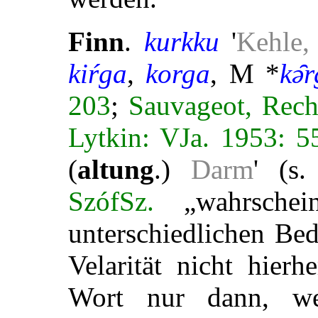
Finn
.
kurkku
'
Kehle,
kiŕga
,
korga
, M *
kə̑
203
;
Sauvageot, Rech
Lytkin: VJa. 1953: 5
(
altung
.)
Darm
' (s
SzófSz.
„wahrschein
unterschiedlichen Be
Velarität nicht hierhe
Wort nur dann, we