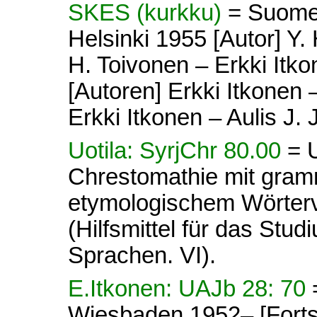
SKES (kurkku)
= Suomen
Helsinki 1955 [Autor] Y. 
H. Toivonen – Erkki Itkon
[Autoren] Erkki Itkonen –
Erkki Itkonen – Aulis J. 
Uotila: SyrjChr 80.00
= U
Chrestomathie mit gram
etymologischem Wörterve
(Hilfsmittel für das Stud
Sprachen. VI).
E.Itkonen: UAJb 28: 70
Wiesbaden 1952– [Forts