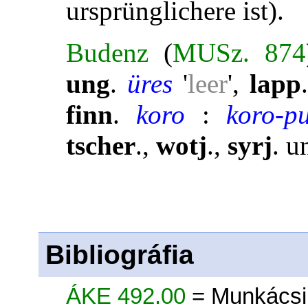
ursprünglichere ist).
Budenz
(
MUSz. 874
ung
.
üres
'
leer
',
lapp
finn
.
koro
:
koro-
tscher
.,
wotj
.,
syrj
. 
Bibliográfia
ÁKE 492.00
= Munkácsi,