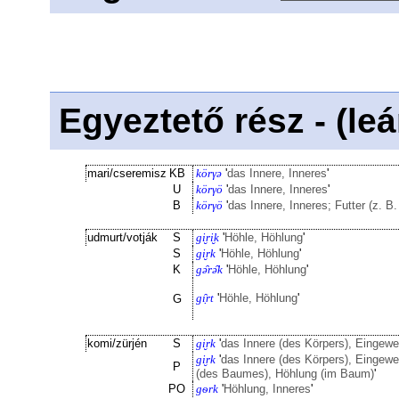
Egyeztető rész - (le
mari/cseremisz
KB
körγə
'
das Innere, Inneres
'
U
körγö
'
das Innere, Inneres
'
B
körγö
'
das Innere, Inneres; Futter (z. 
udmurt/votják
S
gi̮ri̮k
'
Höhle, Höhlung
'
S
gi̮rk
'
Höhle, Höhlung
'
K
gə̑rə̑k
'
Höhle, Höhlung
'
gı̣̑rt
'
Höhle, Höhlung
'
G
komi/zürjén
S
gi̮rk
'
das Innere (des Körpers), Eingew
gi̮rk
'
das Innere (des Körpers), Eingewe
P
(des Baumes), Höhlung (im Baum)
'
PO
gѳrk
'
Höhlung, Inneres
'