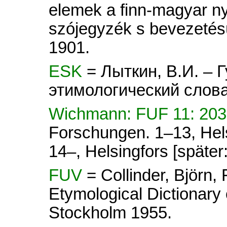
elemek a finn-magyar ny
szójegyzék s bevezetésü
1901.
ESK
= Лыткин, В.И. – 
этимологический слова
Wichmann: FUF 11: 203
Forschungen. 1–13, Hel
14–, Helsingfors [später
FUV
= Collinder, Björn
Etymological Dictionary 
Stockholm 1955.