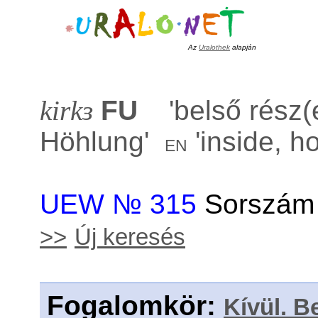
Az
Uralothek
alapján
kirkɜ
FU
'
belső rész(
Höhlung
'
'
inside, h
en
UEW № 315
Sorszám 
>>
Új keresés
Fogalomkör
:
Kívül. B