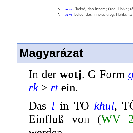
N
kiwėr
'
belső, das Innere; üreg; Höhle; t
N
kiwr
'
belső, das Innere; üreg; Höhle; tá
Magyarázat
In der
wotj
. G Form
g
rk
>
rt
ein.
Das
l
in TO
khul
, 
Einfluß von (
WV 2
werden.