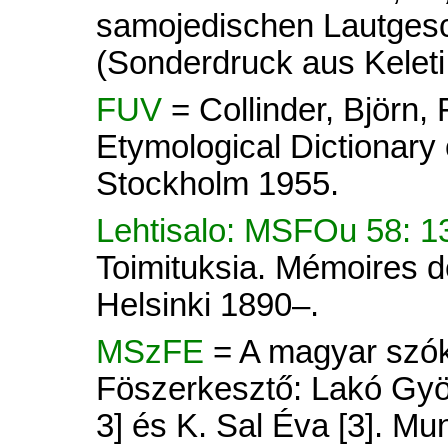
samojedischen Lautges
(Sonderdruck aus Kelet
FUV
= Collinder, Björn
Etymological Dictionary 
Stockholm 1955.
Lehtisalo: MSFOu 58: 
Toimituksia. Mémoires d
Helsinki 1890–.
MSzFE
= A magyar szók
Föszerkesztő: Lakó Györ
3] és K. Sal Éva [3]. Mu