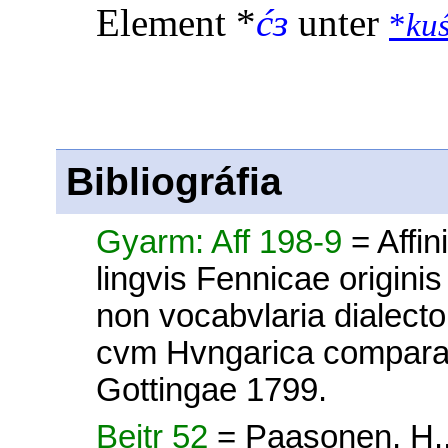
Element *
ćɜ
unter
*
ku
Bibliográfia
Gyarm: Aff 198-9
= Affi
lingvis Fennicae origin
non vocabvlaria dialect
cvm Hvngarica comparat
Gottingae 1799.
Beitr 52
= Paasonen, H.,