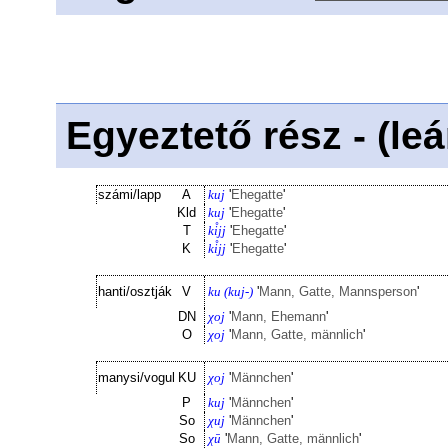
Egyeztető rész - (le
számi/lapp
A
kuj
'
Ehegatte
'
Kld
kuj
'
Ehegatte
'
T
ki̊jj
'
Ehegatte
'
K
ki̊jj
'
Ehegatte
'
hanti/osztják
V
ku (kuj-)
'
Mann, Gatte, Mannsperson
'
DN
χoj
'
Mann, Ehemann
'
O
χoj
'
Mann, Gatte, männlich
'
manysi/vogul
KU
χoj
'
Männchen
'
P
kuj
'
Männchen
'
So
χuj
'
Männchen
'
So
χū
'
Mann, Gatte, männlich
'