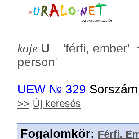
Az
Uralothek
alapján
koje
U
'
férfi, ember
'
person
'
UEW № 329
Sorszám 
>>
Új keresés
Fogalomkör
:
Férfi. E