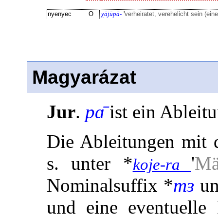
nyenyec
O
χājūpā-
'
verheiratet, verehelicht sein (ein
Magyarázat
Jur
.
pɑ̄
ist ein Ableit
Die Ableitungen mit
s. unter *
'
Mä
koje-ra
Nominalsuffix *
mɜ
un
und eine eventuelle