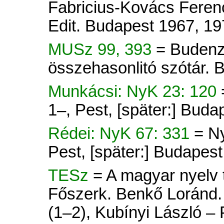
Fabricius-Kovács Ferenc
Edit. Budapest 1967, 19
MUSz 99, 393
= Budenz
összehasonlitó szótár.
Munkácsi: NyK 23: 120
1–, Pest, [später:] Buda
Rédei: NyK 67: 331
= N
Pest, [später:] Budapes
TESz
= A magyar nyelv tö
Főszerk. Benkő Loránd. 
(1–2), Kubínyi László –