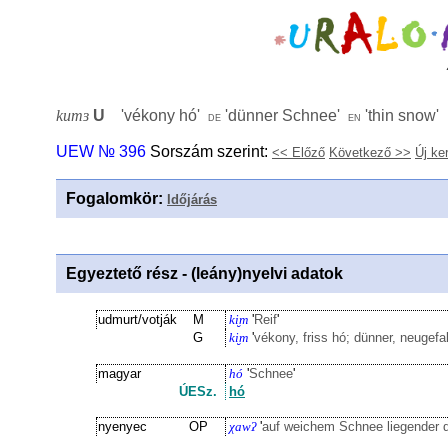
kumɜ
U
'
vékony hó
'
'
dünner Schnee
'
'
thin snow
'
de
en
UEW № 396
Sorszám szerint:
<< Előző
Következő >>
Új ke
Fogalomkör
:
Időjárás
Egyeztető rész - (leány)nyelvi adatok
udmurt/votják
M
ki̮m
'
Reif
'
G
ki̮m
'
vékony, friss hó; dünner, neugef
magyar
hó
'
Schnee
'
ÚESz.
hó
nyenyec
OP
χawʔ
'
auf weichem Schnee liegender 