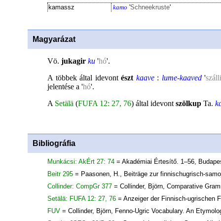
kamassz
kamo
'
Schneekruste
'
Magyarázat
Vö.
jukagir
ku
'
hó
'.
A többek által idevont
észt
kaave
:
lume-kaaved
'
szál
jelentése a '
hó
'.
A
Setälä
(
FUFA 12: 27, 76
) által idevont
szölkup
Ta.
k
Bibliográfia
Munkácsi: AkÉrt 27: 74
= Akadémiai Értesítő. 1–56, Budape
Beitr 295
= Paasonen, H., Beiträge zur finnischugrisch-sam
Collinder: CompGr 377
= Collinder, Björn, Comparative Gra
Setälä: FUFA 12: 27, 76
= Anzeiger der Finnisch-ugrischen 
FUV
= Collinder, Björn, Fenno-Ugric Vocabulary. An Etymolo