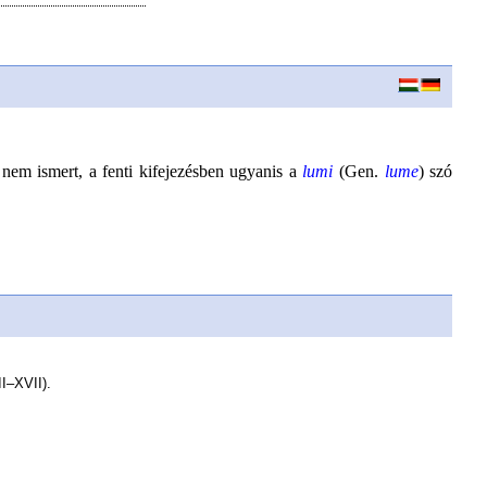
 nem ismert, a fenti kifejezésben ugyanis a
lumi
(Gen.
lume
) szó
II–XVII).