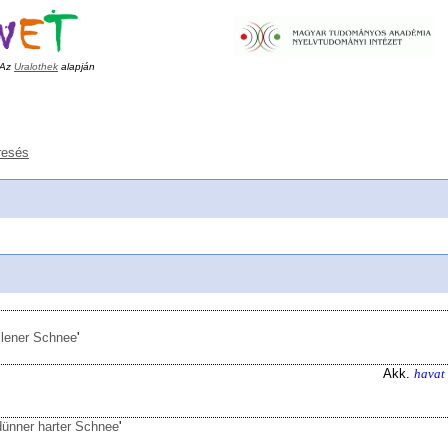
Az
Uralothek
alapján
resés
allener Schnee
'
Akk.
havat
dünner harter Schnee
'