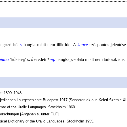
lingózó hó
'
v
hangja miatt nem illik ide. A
kaave
szó pontos jelentése
ɑ̄mba
'
hókéreg
' szó eredeti *
mp
hangkapcsolata miatt nem tartozik ide.
st 1890–1948.
ojedischen Lautgeschichte Budapest 1917 (Sonderdruck aus Keleti Szemle XI
mmar of the Uralic Languages. Stockholm 1960.
Forschungen [Angaben s. unter FUF]
gical Dictionary of the Uralic Languages. Stockholm 1955.