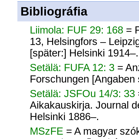
Bibliográfia
Liimola: FUF 29: 168
= 
13, Helsingfors – Leipz
[später:] Helsinki 1914–.
Setälä: FUFA 12: 3
= An
Forschungen [Angaben s
Setälä: JSFOu 14/3: 33
Aikakauskirja. Journal d
Helsinki 1886–.
MSzFE
= A magyar szók