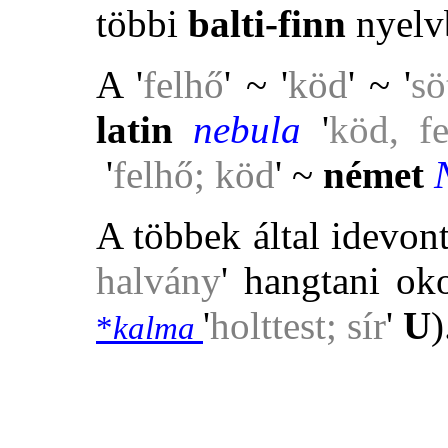
többi
balti-finn
nyel
A '
felhő
' ~ '
köd
' ~ '
sö
latin
nebula
'
köd, fe
'
felhő; köd
' ~
német
A többek által idevon
halvány
' hangtani ok
'
holttest; sír
'
U
)
*
kalma