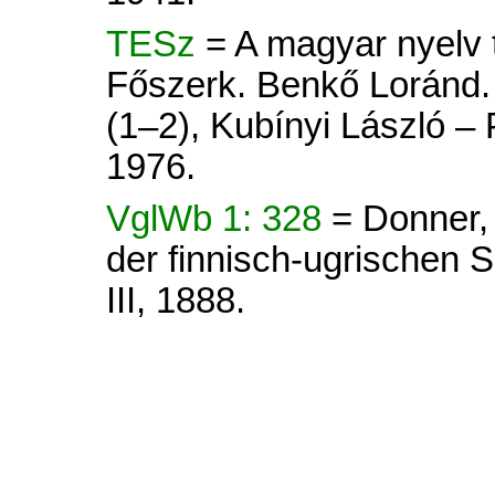
TESz
= A magyar nyelv tö
Főszerk. Benkő Loránd. 
(1–2), Kubínyi László –
1976.
VglWb 1: 328
= Donner,
der finnisch-ugrischen Sp
III, 1888.