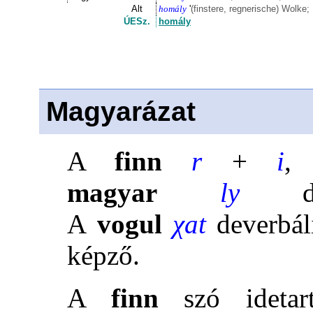
Alt
homály
'
(finstere, regnerische) Wolke;
ÚESz.
homály
Magyarázat
A
finn
r
+
i
magyar
ly
A
vogul
χ
at
deverbál
képző.
A
finn
szó ideta