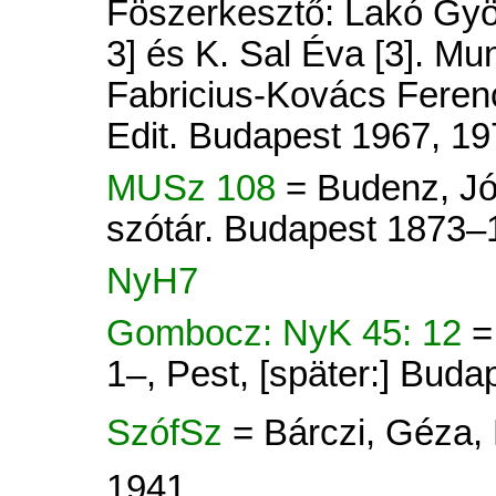
Föszerkesztő: Lakó Györ
3] és K. Sal Éva [3]. Mu
Fabricius-Kovács Ferenc
Edit. Budapest 1967, 19
MUSz 108
= Budenz, Jó
szótár. Budapest 1873–
NyH7
Gombocz: NyK 45: 12
=
1–, Pest, [später:] Buda
SzófSz
= Bárczi, Géza,
1941.