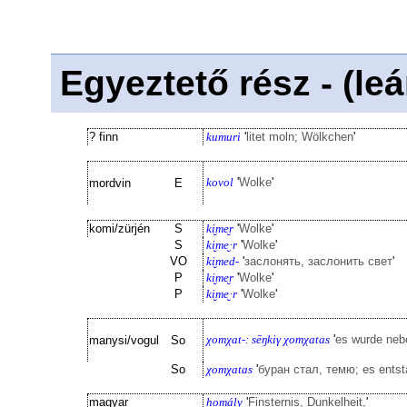
Egyeztető rész - (le
? finn
kumuri
'
litet moln; Wölkchen
'
kovol
'
Wolke
'
mordvin
E
komi/zürjén
S
ki̮me̮r
'
Wolke
'
S
ki̮me̮·r
'
Wolke
'
VO
ki̮med-
'
заслонять, заслонить свет
'
P
ki̮me̮r
'
Wolke
'
P
ki̮me̮·r
'
Wolke
'
χomχat-: sēŋkiγ χomχatas
'
es wurde nebe
manysi/vogul
So
So
χomχatas
'
буран стал, темю; es entsta
magyar
homály
'
Finsternis, Dunkelheit,
'