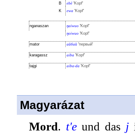
B
ebē
'
Kopf
'
K
ewa
'
Kopf
'
nganaszan
ŋaiwuo
'
Kopf
'
ŋoiwuo
'
Kopf
'
mator
айбай
'
первый
'
karagassz
aiba
'
Kopf
'
tajgi
aiba-da
'
Kopf
'
Magyarázat
Mord
.
t'e
und das
j