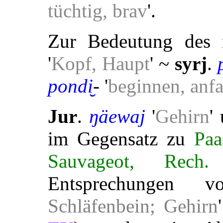
tüchtig, brav
'.
Zur Bedeutung des
'
Kopf, Haupt
' ~
syrj
.
pondi̮
- '
beginnen, anf
Jur
.
ŋäewaj
'
Gehirn
'
im Gegensatz zu
Paa
Sauvageot, Rech
Entsprechungen
Schläfenbein; Gehirn