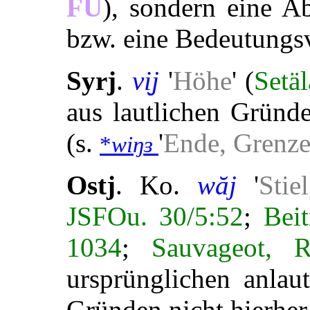
FU
), sondern eine A
bzw. eine Bedeutungs
Syrj
.
vi̮j
'
Höhe
' (
Setä
aus lautlichen Gründe
(s.
'
Ende, Grenz
*
wiŋɜ
Ostj
. Ko.
wăj
'
Stie
JSFOu. 30/5:52
;
Beit
1034
;
Sauvageot, R
ursprünglichen anla
Gründen nicht hierher 