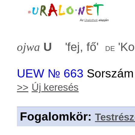
Az
Uralothek
alapján
ojwa
U
'
fej, fő
'
'
Ko
de
UEW № 663
Sorszám 
>>
Új keresés
Fogalomkör
:
Testrés