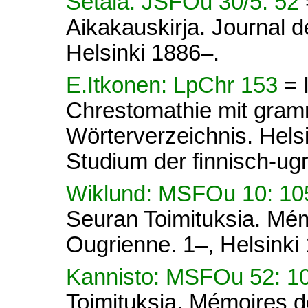
Setälä: JSFOu 30/5: 52
Aikakauskirja. Journal d
Helsinki 1886–.
E.Itkonen: LpChr 153
= 
Chrestomathie mit gram
Wörterverzeichnis. Helsi
Studium der finnisch-ug
Wiklund: MSFOu 10: 10
Seuran Toimituksia. Mém
Ougrienne. 1–, Helsinki
Kannisto: MSFOu 52: 1
Toimituksia. Mémoires d