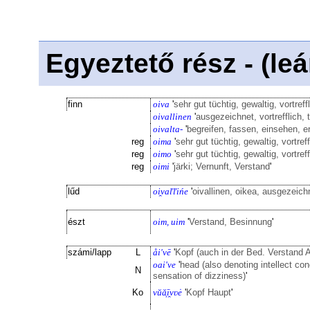
Egyeztető rész - (le
finn
oiva
'
sehr gut tüchtig, gewaltig, vortreff
oivallinen
'
ausgezeichnet, vortrefflich, t
oivalta-
'
begreifen, fassen, einsehen, 
reg
oima
'
sehr gut tüchtig, gewaltig, vortreff
reg
oimo
'
sehr gut tüchtig, gewaltig, vortreff
reg
oimi
'
järki; Vernunft, Verstand
'
lűd
oi̯vaľľińe
'
oivallinen, oikea, ausgezeichne
észt
oim, uim
'
Verstand, Besinnung
'
számi/lapp
L
åi'vē
'
Kopf (auch in der Bed. Verstand 
oai've
'
head (also denoting intellect c
N
sensation of dizziness)
'
Ko
vŭă͕ī̯vʋė
'
Kopf Haupt
'