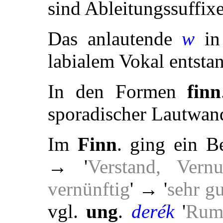
sind Ableitungssuffixe
Das anlautende
w
i
labialem Vokal entsta
In den Formen
finn
sporadischer Lautwan
Im
Finn
. ging ein B
→ '
Verstand, Vernu
vernünftig
' → '
sehr gu
vgl.
ung
.
derék
'
Rump