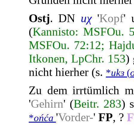
Ostj
. DN
uχ
'
Kopf
'
(
Kannisto: MSFOu. 5
MSFOu. 72:12; Hajd
Itkonen, LpChr. 153
)
nicht hierher (s.
*
ukɜ
(
Zu dem irrtümlich mi
'
Gehirn
' (
Beitr. 283
) 
'
Vorder-
'
FP
, ?
*
ońća