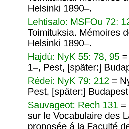
Helsinki 1890–.
Lehtisalo: MSFOu 72: 
Toimituksia. Mémoires d
Helsinki 1890–.
Hajdú: NyK 55: 78, 95
=
1–, Pest, [später:] Buda
Rédei: NyK 79: 212
= N
Pest, [später:] Budapes
Sauvageot: Rech 131
=
sur le Vocabulaire des 
proposée á la Faculté de