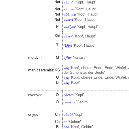
e
Not
vŭɒī̯v
'
Kopf, Haupt
'
Not
vuɒivĕ
'
Kopf, Haupt
'
Not
vŭăī̯vʋa
'
Kopf, Haupt
'
Not
vuəivī
'
Kopf, Haupt
'
P
vŭă͕ī̯vʋė
'
Kopf, Haupt
'
e
Kld
vŭəī̯v
'
Kopf, Haupt
'
ν
T
ĭ̮ə̑ī̯vε
'
Kopf, Haupt
'
mordvin
M
ujft́e-
'
начать
'
wuj
'
Kopf, oberes Ende, Ende, Wipfel, 
mari/cseremisz
KB
der Schönste, der Beste
'
U
wuj
'
Kopf, oberes Ende, Ende, Wipfel, 
B
wuj
'
Kopf
'
nyenyec
O
ŋäewa
'
Kopf
'
O
ŋäewaj
'
Gehirn
'
enyec
Ch
abuði
'
Kopf
'
Ch
ae
'
Gehirn
'
B
eba
'
Kopf, Gehirn
'