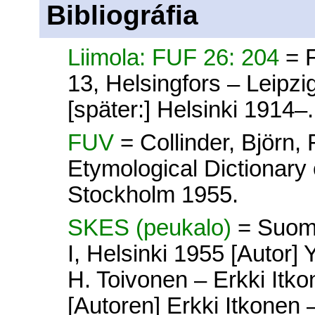
Bibliográfia
Liimola: FUF 26: 204
= 
13, Helsingfors – Leipz
[später:] Helsinki 1914–.
FUV
= Collinder, Björn
Etymological Dictionary 
Stockholm 1955.
SKES (peukalo)
= Suome
I, Helsinki 1955 [Autor] 
H. Toivonen – Erkki Itkon
[Autoren] Erkki Itkonen –