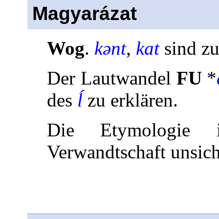
Magyarázat
Wog
.
kənt
,
kat
sind zu
Der Lautwandel
FU
*
des
ĺ
zu erklären.
Die Etymologie 
Verwandtschaft unsich