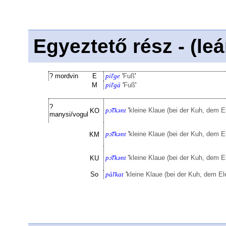
Egyeztető rész - (le
? mordvin
E
piľge
'
Fuß
'
M
piľgä
'
Fuß
'
?
pɔ̈̄ľkənt
'
kleine Klaue (bei der Kuh, dem El
KO
manysi/vogul
pɔ̈̄ľkənt
'
kleine Klaue (bei der Kuh, dem El
KM
pɔ̈̄ľkənt
'
kleine Klaue (bei der Kuh, dem El
KU
So
pāľkat
'
kleine Klaue (bei der Kuh, dem Ele