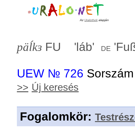
Az
Uralothek
alapján
päĺkɜ
FU '
láb
'
'
Fu
de
UEW № 726
Sorszám 
>>
Új keresés
Fogalomkör
:
Testrés