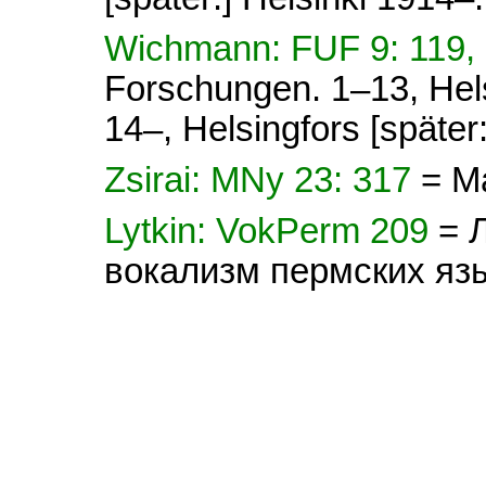
Wichmann: FUF 9: 119,
Forschungen. 1–13, Hel
14–, Helsingfors [später
Zsirai: MNy 23: 317
= M
Lytkin: VokPerm 209
= 
вокализм пермских яз