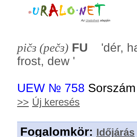
Az
Uralothek
alapján
pičɜ (pečɜ)
FU
'
dér, h
frost, dew
'
UEW № 758
Sorszám 
>>
Új keresés
Fogalomkör
:
Időjárás