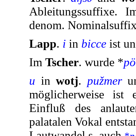
Ableitungssuffixe. 
denom. Nominalsuffix
Lapp
.
i
in
bicce
ist u
Im
Tscher
. wurde *
pö
u
in
wotj
.
pužmer
u
möglicherweise ist 
Einfluß des anlau
palatalen Vokal entsta
Lautwandel s. auch