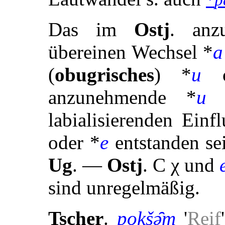
*
p
Das im
Ostj
. an
übereinen Wechsel *
a
(
obugrisches
) *
u
anzunehmende *
u
o
labialisierenden Ein
oder *
e
entstanden se
Ug
. —
Ostj
. C
χ
und
sind unregelmäßig.
Tscher
.
pokšə̑m
'
Reif