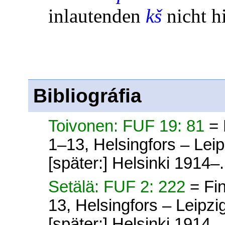
inlautenden
kš
nicht hi
Bibliográfia
Toivonen: FUF 19: 81
= 
1–13, Helsingfors – Lei
[später:] Helsinki 1914–.
Setälä: FUF 2: 222
= Fi
13, Helsingfors – Leipz
[später:] Helsinki 1914–.