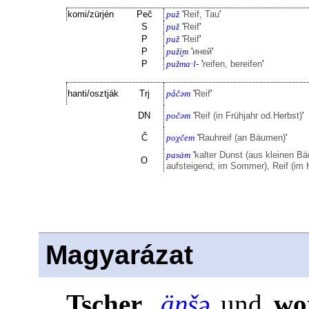
komi/zürjén
Peč
puž
'
Reif, Tau
'
S
puž
'
Reif
'
P
puž
'
Reif
'
P
puži̮m
'
иней
'
P
pužma·l-
'
reifen, bereifen
'
hanti/osztják
Trj
påčəm
'
Reif
'
DN
počəm
'
Reif (in Frühjahr od.Herbst)
'
Č
poχčem
'
Rauhreif (an Bäumen)
'
pasȧm
'
kalter Dunst (aus kleinen Bä
O
aufsteigend; im Sommer), Reif (im 
Magyarázat
Tscher
.
äŋšə
und
wo