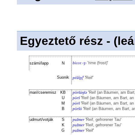
Egyeztető rész - (le
bicce -ʒ-
'
rime (frost)
'
számi/lapp
N
ᴇ
Suonik
péãt̨̀t̨s̨
'
Reif
'
mari/cseremisz
KB
pöršäŋšə
'
Reif (an Bäumen, am Bart
U
pörš
'
Reif (an Bäumen, am Bart, an
M
pörš
'
Reif (an Bäumen, am Bart, an
B
pöršö
'
Reif (an Bäumen, am Bart, a
udmurt/votják
S
pužmer
'
Reif, gefrorener Tau
'
K
pužmer
'
Reif, gefrorener Tau
'
G
pužmer
'
Reif
'