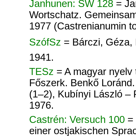
Janhunen: SW 128
= Ja
Wortschatz. Gemeinsamo
1977 (Castrenianumin toi
SzófSz
= Bárczi, Géza,
1941.
TESz
= A magyar nyelv tö
Főszerk. Benkő Loránd. 
(1–2), Kubínyi László –
1976.
Castrén: Versuch 100
=
einer ostjakischen Spra