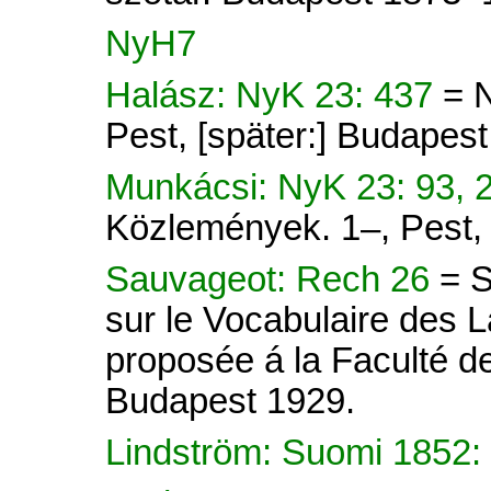
NyH7
Halász: NyK 23: 437
= 
Pest, [später:] Budapes
Munkácsi: NyK 23: 93, 
Közlemények. 1–, Pest, 
Sauvageot: Rech 26
= S
sur le Vocabulaire des 
proposée á la Faculté de
Budapest 1929.
Lindström: Suomi 1852: