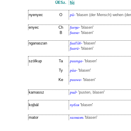
ÚESz.
fúj
nyenyec
O
pū-
'
blasen (der Mensch) wehen (der
enyec
Ch
fueŋa-
'
blasen
'
B
fuasa-
'
blasen
'
nganaszan
fuaľiʔé-
'
blasen
'
fuarú-
'
blasen
'
szölkup
Ta
puunga-
'
blasen
'
Ty
pūa-
'
blasen
'
Ke
puuwa-
'
blasen
'
kamassz
pɯʔ-
'
pusten, blasen
'
kojbál
публя
'
blasen
'
mator
халнамъ
'
blasen
'