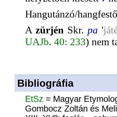
Hangutánzó/hangfestő
A
zürjén
Skr.
pa
'
ját
UAJb. 40: 233
) nem t
Bibliográfia
EtSz
= Magyar Etymologiai
Gombocz Zoltán és Mel