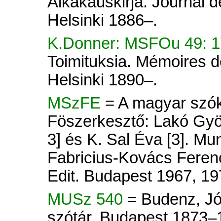
Aikakauskirja. Journal d
Helsinki 1886–.
K.Donner: MSFOu 49: 
Toimituksia. Mémoires d
Helsinki 1890–.
MSzFE
= A magyar szók
Föszerkesztő: Lakó Györ
3] és K. Sal Éva [3]. Mu
Fabricius-Kovács Ferenc
Edit. Budapest 1967, 19
MUSz 540
= Budenz, Jó
szótár. Budapest 1873–