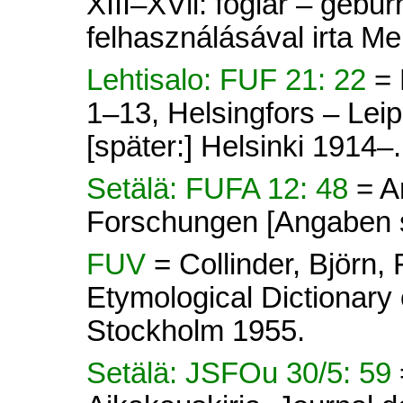
XIII–XVll: foglár – gebu
felhasználásával irta M
Lehtisalo: FUF 21: 22
= 
1–13, Helsingfors – Lei
[später:] Helsinki 1914–.
Setälä: FUFA 12: 48
= A
Forschungen [Angaben s
FUV
= Collinder, Björn
Etymological Dictionary 
Stockholm 1955.
Setälä: JSFOu 30/5: 59