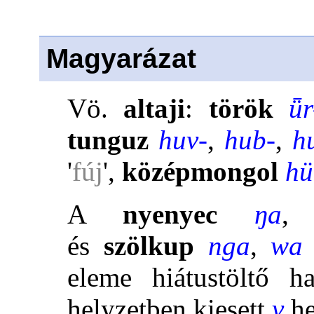
Magyarázat
Vö.
altaji
:
török
ǖr
tunguz
huv-
,
hub-
,
h
'
fúj
',
középmongol
hü
A
nyenyec
ŋa
és
szölkup
nga
,
wa
eleme hiátustöltő 
helyzetben kiesett
v
he