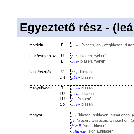
Egyeztető rész - (le
mordvin
E
puva-
'
blasen, an-, wegblasen; durc
mari/cseremisz
U
pue-
'
blasen, wehen
'
B
pue-
'
blasen, wehen
'
hanti/osztják
V
pŏγ-
'
blasen
'
DN
pŏw-
'
blasen
'
manysi/vogul
T
pow-
'
blasen
'
LU
pūw -
'
blasen
'
LU
pu-
'
blasen
'
So
puw-
'
blasen
'
magyar
fúj-
'
blasen, anblasen, anhauchen, 
fú-
'
blasen, anblasen, anhauchen, (
fuvall-
'
sanft blasen
'
fölfúvód-
'
sich aufblasen
'