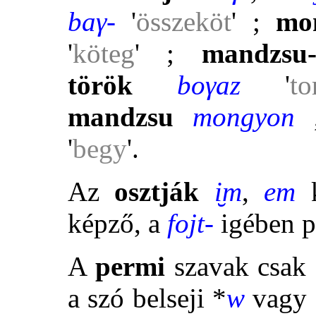
baγ-
'
összeköt
' ;
mo
'
köteg
' ;
mandzsu-
török
boγaz
'
to
mandzsu
mongyon
'
begy
'.
Az
osztják
i̮m
,
em
k
képző,
a
fojt-
igében
p
A
permi
szavak csak 
a szó belseji *
w
vagy 