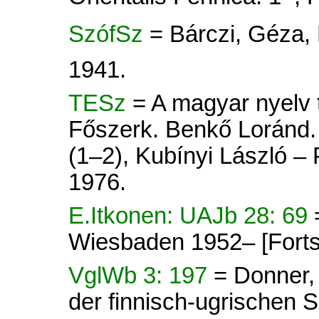
SzófSz
= Bárczi, Géza,
1941.
TESz
= A magyar nyelv tö
Főszerk. Benkő Loránd. 
(1–2), Kubínyi László –
1976.
E.Itkonen: UAJb 28: 69
Wiesbaden 1952– [Forts
VglWb 3: 197
= Donner,
der finnisch-ugrischen Sp