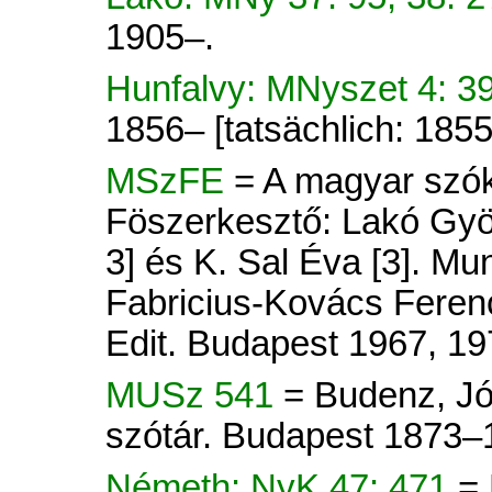
1905–.
Hunfalvy: MNyszet 4: 3
1856– [tatsächlich: 185
MSzFE
= A magyar szók
Föszerkesztő: Lakó Györ
3] és K. Sal Éva [3]. Mu
Fabricius-Kovács Ferenc
Edit. Budapest 1967, 19
MUSz 541
= Budenz, Jó
szótár. Budapest 1873–
Németh: NyK 47: 471
=