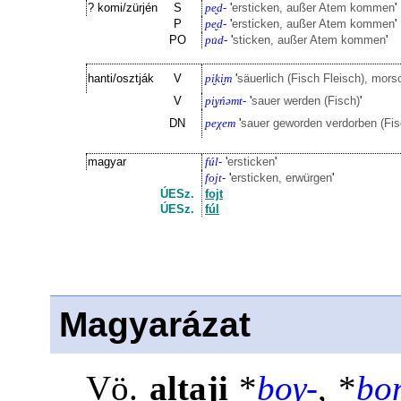
? komi/zürjén
S
pe̮d-
'
ersticken, außer Atem kommen
'
P
pe̮d-
'
ersticken, außer Atem kommen
'
PO
pu̇d-
'
sticken, außer Atem kommen
'
hanti/osztják
V
pi̮ki̮m
'
säuerlich (Fisch Fleisch), mors
V
pi̮γńəmt-
'
sauer werden (Fisch)
'
DN
peχem
'
sauer geworden verdorben (Fis
magyar
fúl-
'
ersticken
'
fojt-
'
ersticken, erwürgen
'
ÚESz.
fojt
ÚESz.
fúl
Magyarázat
Vö.
altaji
*
boγ-
, *
bo