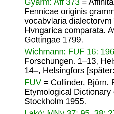
Gyarm: Aff 373
= Affini
Fennicae originis gram
vocabvlaria dialectorvm
Hvngarica comparata. A
Gottingae 1799.
Wichmann: FUF 16: 19
Forschungen. 1–13, Hel
14–, Helsingfors [später
FUV
= Collinder, Björn
Etymological Dictionary 
Stockholm 1955.
Lakó: MNy 37: 95, 38: 