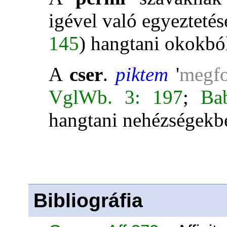
igével való egyeztetés
145
) hangtani okokbó
A
cser
.
piktem
'
megfo
VglWb. 3: 197
;
Ba
hangtani nehézségekbe
Bibliográfia