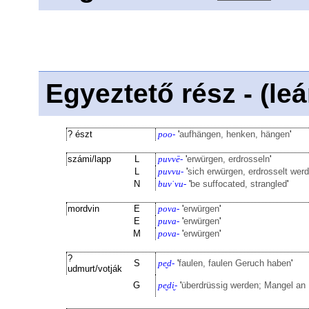
Egyeztető rész - (le
? észt
poo-
'
aufhängen, henken, hängen
'
számi/lapp
L
puvvē-
'
erwürgen, erdrosseln
'
L
puvvu-
'
sich erwürgen, erdrosselt werd
N
buvˈvu-
'
be suffocated, strangled
'
mordvin
E
pova-
'
erwürgen
'
E
puva-
'
erwürgen
'
M
pova-
'
erwürgen
'
?
S
pe̮d-
'
faulen, faulen Geruch haben
'
udmurt/votják
G
pe̮di̮-
'
überdrüssig werden; Mangel an 