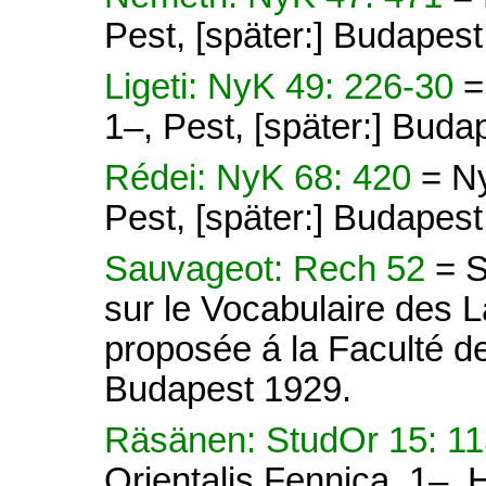
Pest, [später:] Budapes
Ligeti: NyK 49: 226-30
=
1–, Pest, [später:] Buda
Rédei: NyK 68: 420
= N
Pest, [später:] Budapes
Sauvageot: Rech 52
= S
sur le Vocabulaire des 
proposée á la Faculté de
Budapest 1929.
Räsänen: StudOr 15: 1
Orientalis Fennica. 1–, 