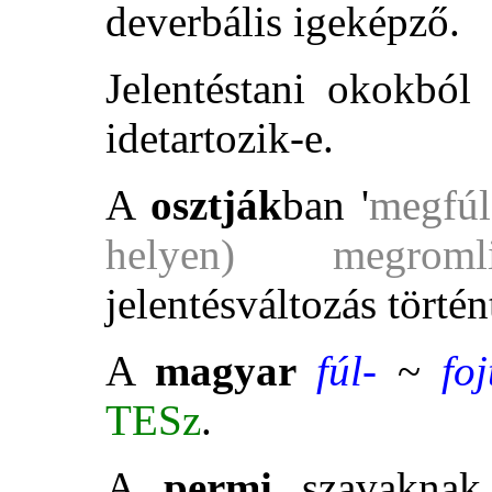
deverbális igeképző.
Jelentéstani okokból
idetartozik-e.
A
osztják
ban '
megfúl
helyen) megroml
jelentésváltozás történ
A
magyar
fúl-
~
foj
TESz
.
A
permi
szavakna