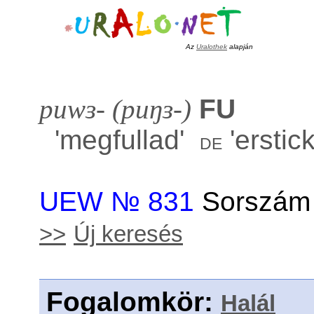
Az
Uralothek
alapján
puwɜ- (puŋɜ-)
FU
'
megfullad
'
'
erstic
de
UEW № 831
Sorszám 
>>
Új keresés
Fogalomkör
:
Halál