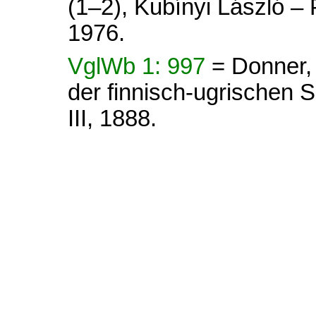
(1–2), Kubínyi László –
1976.
VglWb 1: 997
= Donner,
der finnisch-ugrischen Sp
III, 1888.