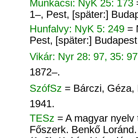
Munkácsi: NyK 25: 173
1–, Pest, [später:] Buda
Hunfalvy: NyK 5: 249
= 
Pest, [später:] Budapes
Vikár: Nyr 28: 97, 35: 9
1872–.
SzófSz
= Bárczi, Géza,
1941.
TESz
= A magyar nyelv tö
Főszerk. Benkő Loránd. 