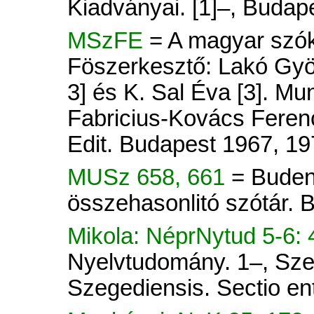
Kiadványai. [1]–, Budap
MSzFE
= A magyar szók
Föszerkesztő: Lakó Györ
3] és K. Sal Éva [3]. Mu
Fabricius-Kovács Ferenc
Edit. Budapest 1967, 19
MUSz 658, 661
= Buden
összehasonlitó szótár.
Mikola: NéprNytud 5-6: 
Nyelvtudomány. 1–, Sze
Szegediensis. Sectio ent