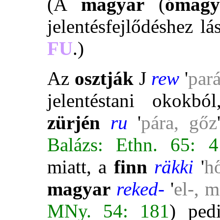
(A
magyar
(
ómagy
jelentésfejlődéshez l
FU
.)
Az
osztják
J
rew
'
par
jelentéstani okokb
zürjén
ru
'
pára, gőz
Balázs: Ethn. 65: 
miatt, a
finn
räkki
'
h
magyar
reked-
'
el-, 
MNy. 54: 181
) ped