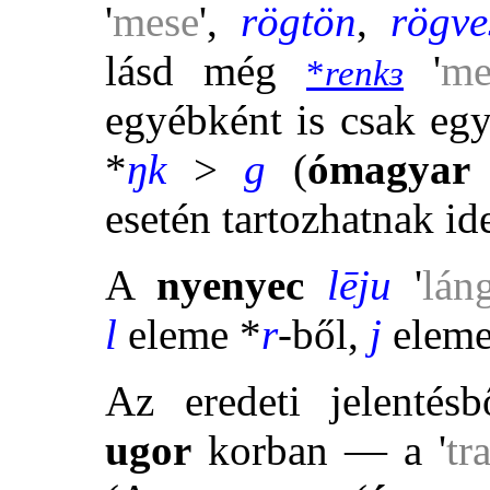
'
mese
',
rögtön
,
rögve
lásd még
'
me
*
renkɜ
egyébként is csak eg
*
ŋk
>
g
(
ómagya
esetén tartozhatnak id
A
nyenyec
lēju
'
lán
l
eleme *
r
-ből,
j
eleme
Az eredeti jelentés
ugor
korban — a '
tr