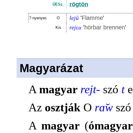
rögtön
ÚESz.
lejū
'
Flamme
'
? nyenyec
O
rejʟu
'
hörbar brennen
'
Kis
Magyarázat
A
magyar
rejt-
szó
t
e
Az
osztják
O
rɑ̆w
sz
A
magyar
(
ómagyar