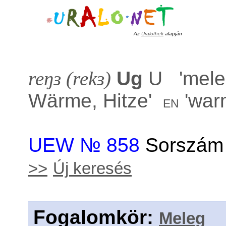
Az
Uralothek
alapján
reŋɜ (rekɜ)
Ug
U '
mele
Wärme, Hitze
'
'
war
en
UEW № 858
Sorszám 
>>
Új keresés
Fogalomkör
:
Meleg