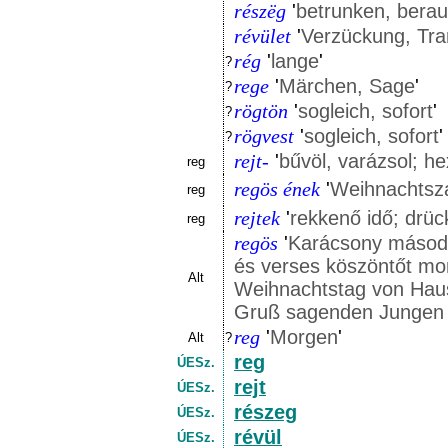
részëg
'
betrunken, berau
révület
'
Verzückung, Tr
rég
'
lange
'
?
rege
'
Märchen, Sage
'
?
rögtön
'
sogleich, sofort
'
?
rögvest
'
sogleich, sofort
'
?
rejt-
'
bűvöl, varázsol; h
reg
regöѕ ének
'
Weihnachtsza
reg
rejtek
'
rekkenő idő; drü
reg
regöѕ
'
Karácsony másodn
és verses köszöntőt mon
Alt
Weihnachtstag von Hau
Gruß sagenden Jungen 
reg
'
Morgen
'
Alt
?
reg
ÚESz.
rejt
ÚESz.
részeg
ÚESz.
révül
ÚESz.