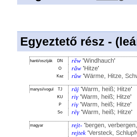
Egyeztető rész - (le
rĕw
'
Windhauch
'
hanti/osztják
DN
răw
'
Hitze
'
O
rŭw
'
Wärme, Hitze, Sch
Kaz
räj
'
Warm, heiß; Hitze
'
manysi/vogul
TJ
riγ
'
Warm, heiß; Hitze
'
KU
riγ
'
Warm, heiß; Hitze
'
P
rēγ
'
Warm, heiß; Hitze
'
So
rejt-
'
bergen, verbergen,
magyar
rejtek
'
Versteck, Schlupf