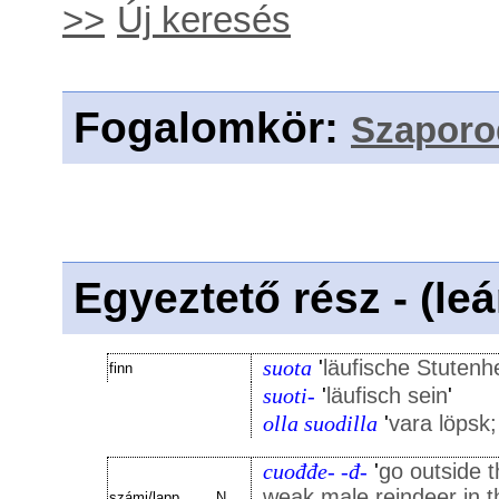
>>
Új keresés
Fogalomkör
:
Szaporo
Egyeztető rész - (le
suota
'
läufische Stutenh
finn
suoti-
'
läufisch sein
'
olla suodilla
'
vara löpsk;
cuođđe- -đ-
'
go outside t
weak male reindeer in t
számi/lapp
N