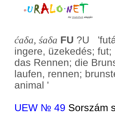
Az
Uralothek
alapján
ćaδa, śaδa
FU
?U '
fut
ingere, üzekedés; fut;
das Rennen; die Bruns
laufen, rennen; bruns
animal
'
UEW № 49
Sorszám s