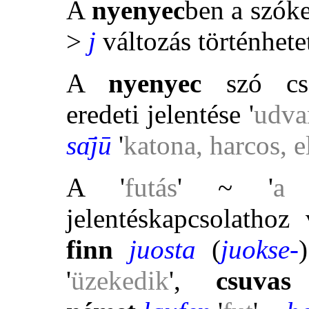
A
nyenyec
ben a szók
>
j
változás történhete
A
nyenyec
szó csa
eredeti jelentése '
udva
sɑ̄jū
'
katona, harcos, e
A '
futás
'
~ '
a 
jelentéskapcsolathoz
finn
juosta
(
juokse-
)
'
üzekedik
',
csuvas