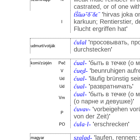
castrated, or of one with
t́š́̆ɯə̆·δˉδɛˉ
'
hirvas joka o
karkuun; Rentierstier, 
I
Flucht ergriffen hat
'
ćulal
'
просовывать, про
udmurt/votják
durchstecken
'
ćual-
'
быть в течке (о 
komi/zürjén
Peč
ćue̮d-
'
beunruhigen aufr
V
ćual-
'
läufig brünstig se
Ud
ćual-
'
развратничать
'
Ud
ćual-
'
быть в течке (о 
Vm
(о парне и девушке)
'
ćuvav-
'
vorbeigehen vorü
P
von der Zeit)
'
ćula·l-
'
erschrecken
'
PO
szalad-
'
laufen, rennen;
magyar