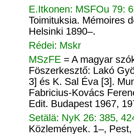
E.Itkonen: MSFOu 79: 
Toimituksia. Mémoires d
Helsinki 1890–.
Rédei: Mskr
MSzFE
= A magyar szók
Föszerkesztő: Lakó Györ
3] és K. Sal Éva [3]. Mu
Fabricius-Kovács Ferenc
Edit. Budapest 1967, 19
Setälä: NyK 26: 385, 42
Közlemények. 1–, Pest, 