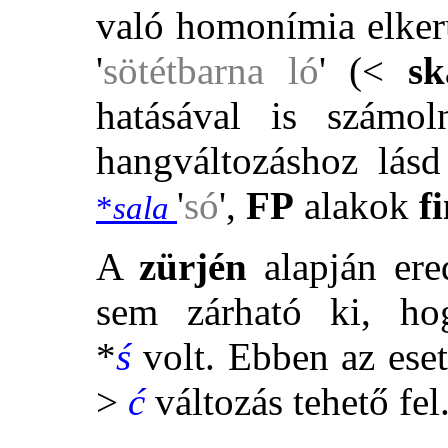
való homonímia elkerü
'
sötétbarna ló
' (<
sk
hatásával is számo
hangváltozáshoz lá
'
só
',
FP
alakok
f
*
sala
A
zürjén
alapján ere
sem zárható ki, h
*
ś
volt. Ebben az ese
>
ć
változás tehető fel