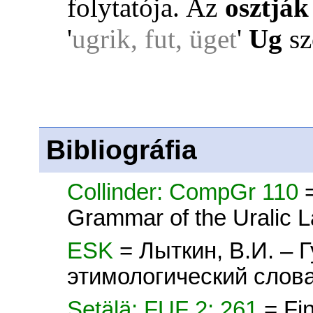
folytatója
. Az
osztják
'
ugrik, fut, üget
'
Ug
sz
Bibliográfia
Collinder: CompGr 110
Grammar of the Uralic 
ESK
= Лыткин, В.И. – 
этимологический слова
Setälä: FUF 2: 261
= Fi