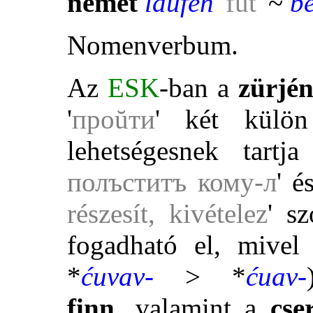
német
laufen
'
fut
' ~
b
Nomenverbum.
Az
ESK
-ban a
zürjé
'
проŭти
' két külön
lehetségesnek tart
полъcтитъ кому-л
' 
részesít, kivételez
' s
fogadható el, mive
*
ćuvav-
> *
ćuav-
finn
, valamint a
cse