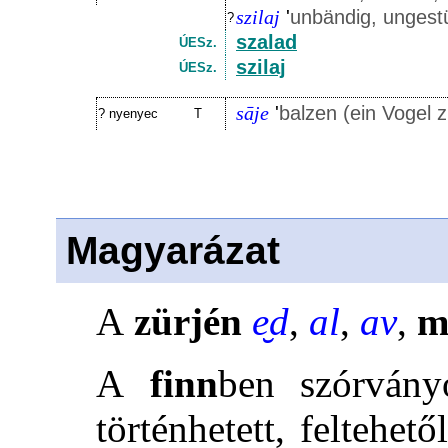
szilaj
'
unbändig, ungestü
?
szalad
ÚESz.
szilaj
ÚESz.
sāje
'
balzen (ein Vogel 
? nyenyec
T
Magyarázat
A
zürjén
e̮d
,
al
,
av
,
m
A
finn
ben szórvány
történhetett, feltehető