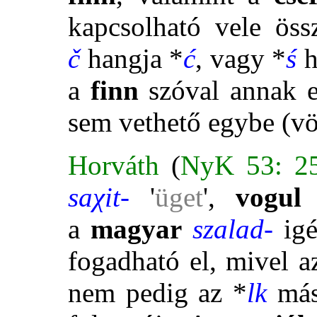
kapcsolható vele ös
č
hangja *
ć
, vagy *
ś
h
a
finn
szóval annak e
sem vethető egybe (v
Horváth
(
NyK 53: 2
saχit-
'
üget
',
vogul
a
magyar
szalad-
ig
fogadható el, mivel 
nem pedig az *
lk
más