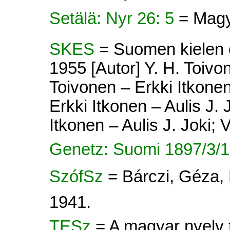
Setälä: Nyr 26: 5
= Magy
SKES
= Suomen kielen e
1955 [Autor] Y. H. Toivon
Toivonen – Erkki Itkonen 
Erkki Itkonen – Aulis J. 
Itkonen – Aulis J. Joki; V
Genetz: Suomi 1897/3/1
SzófSz
= Bárczi, Géza,
1941.
TESz
= A magyar nyelv tö