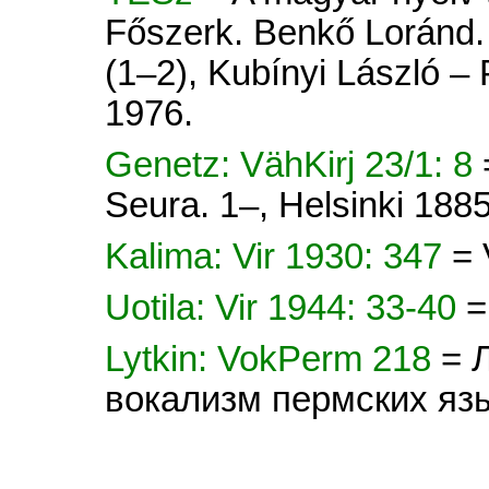
Főszerk. Benkő Loránd. 
(1–2), Kubínyi László –
1976.
Genetz: VähKirj 23/1: 8
Seura. 1–, Helsinki 1885
Kalima: Vir 1930: 347
= 
Uotila: Vir 1944: 33-40
=
Lytkin: VokPerm 218
= 
вокализм пермских яз