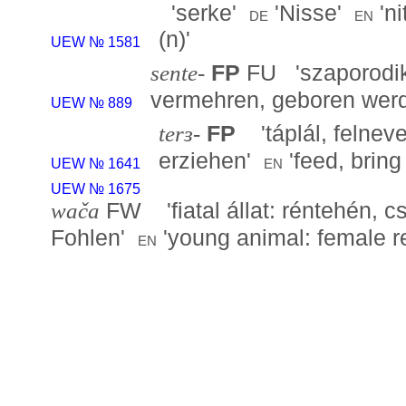
'
serke
'
'
Nisse
'
'
ni
de
en
(n)
'
UEW № 1581
sente-
FP
FU '
szaporodik
vermehren, geboren wer
UEW № 889
terɜ-
FP
'
táplál, felneve
erziehen
'
'
feed, bring
en
UEW № 1641
UEW № 1675
wača
FW '
fiatal állat: réntehén, c
Fohlen
'
'
young animal: female re
en