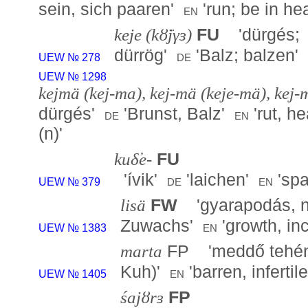
sein, sich paaren
'
'
run; be in hea
en
keje (kȣ̈jγɜ)
FU
'
dürgés;
dürrög
'
'
Balz; balzen
'
de
UEW № 278
UEW № 1298
kejmä (kej-ma), kej-mä (keje-mä), kej
dürgés
'
'
Brunst, Balz
'
'
rut, h
de
en
(n)
'
kuδ̕e-
FU
'
ívik
'
'
laichen
'
'
sp
de
en
UEW № 379
lisä
FW
'
gyarapodás, 
Zuwachs
'
'
growth, in
en
UEW № 1383
marta
FP '
meddő tehé
Kuh)
'
'
barren, infertil
en
UEW № 1405
śajȣrɜ
FP