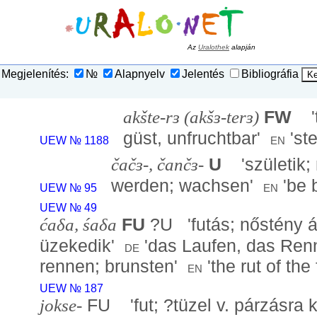
Az
Uralothek
alapján
Megjelenítés:
№
Alapnyelv
Jelentés
Bibliográfia
akšte-rɜ (akšɜ-terɜ)
FW
'
güst, unfruchtbar
'
'
ste
en
UEW № 1188
čačɜ-, čančɜ-
U
'
születik;
werden; wachsen
'
'
be b
en
UEW № 95
UEW № 49
ćaδa, śaδa
FU
?U '
futás; nőstény á
üzekedik
'
'
das Laufen, das Renne
de
rennen; brunsten
'
'
the rut of th
en
UEW № 187
jokse-
FU '
fut; ?tüzel v. párzásra 