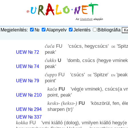
Az
Uralothek
alapján
Megjelenítés:
№
Alapnyelv
Jelentés
Bibliográfia
ćuća
FU '
csúcs, hegycsúcs
'
'
Spit
de
peak
'
UEW № 72
ćukkɜ
U
'
domb, csúcs (hegye vminek
peak
'
UEW № 74
ćuppɜ
FU '
csúcs
'
'
Spitze
'
'
peak
de
en
point
'
UEW № 79
kaća
FU
'
vég(e vminek), csúcs(a v
point, peak
'
UEW № 210
keskɜ- (keksɜ-)
FU
'
köszörül, fen, éle
sharpen (tr)
'
UEW № 294
UEW № 337
kokka
FU '
vmi kiálló (dolog), vmilyen kiálló hegy(