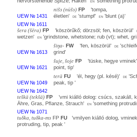
hervorstehende Spitze; Haken
'
'
something protrud
en
nišɜ (nüšɜ)
FP
'
tompa,
életlen
'
'
stumpf
'
'
blunt (a)
'
UEW № 1431
de
en
UEW № 1611
šera (šēra)
FP
'
köszörűkő; dörzsöl; fen, köszörül
'
wetzen
'
'
grindstone, whetstone; rub (vt); whet, gr
en
šiŋa-
FW
'
fen, köszörül
'
'
schlei
de
grind
'
UEW № 1613
šuje, šoje
FP
'
tüske, hegye vminek
point, tip
'
UEW № 1621
terä
FU
'
él, hegy (pl. késé)
'
'
Sch
de
peak, tip
'
UEW № 1049
UEW № 1642
teškä (tekšä)
FP
'
vmi kiálló dolog: csúcs, szakáll, 
Ähre, Gras, Pflanze, Strauch
'
'
something protrudi
en
UEW № 1071
tuδ̕ka, tuδ̕ka-mɜ
FP
FU
'
vmilyen kiálló dolog, vmine
protruding, tip, peak
'