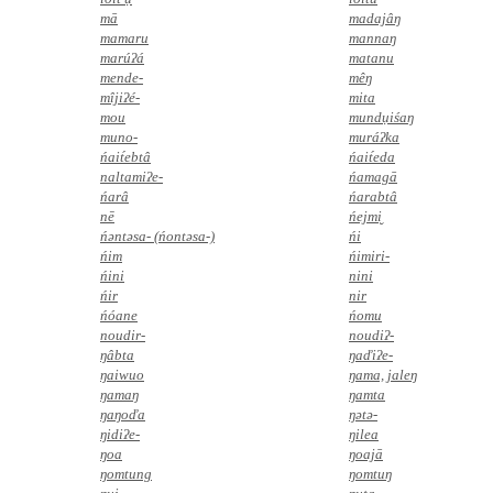
mā
madajâŋ
mamaru
mannaŋ
marúʔá
matanu
mende-
mêŋ
mîjiʔé-
mita
mou
mundụiśaŋ
muno-
muráʔka
ńait́ebtâ
ńait́eda
naltamiʔe-
ńamagā
ńarâ
ńarabtâ
nē
ńejmi̮
ńəntəsa- (ńontəsa-)
ńi
ńim
ńimiri-
ńini
nini
ńir
nir
ńóane
ńomu
noudir-
noudiʔ-
ŋâbta
ŋaďiʔe-
ŋaiwuo
ŋama, jaleŋ
ŋamaŋ
ŋamta
ŋaŋoďa
ŋətə-
ŋidiʔe-
ŋilea
ŋoa
ŋoajā
ŋomtung
ŋomtuŋ