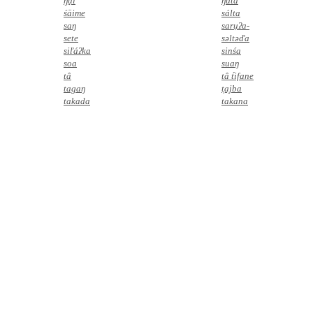
ŋụi
ŋuta
śäime
sálta
saŋ
sarụʔa-
sete
səltəďa
siľáʔka
sinśa
soa
suaŋ
tâ
tâ t́ifane
tagaŋ
t͕ajba
takada
takana