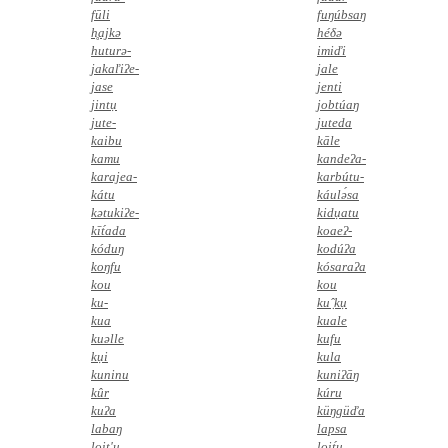
fūli
fuŋúbsaŋ
h̥ajkə
héδə
huturə-
imiďi
jakaľiʔe-
jale
jase
jenti
jintụ
jobtúaŋ
jute-
juteda
kaibu
kāle
kamu
kandeʔa-
karajea-
karbútu-
kátu
káulə́sa
kətukiʔe-
kidụatu
kīt́ada
koaeʔ-
kóduŋ
kodúʔa
koŋfu
kósaraʔa
kou
kou
ku-
kuˆ̣kụ
kua
kuale
kuəlle
kufu
kụi
kula
kuninu
kuniʔāŋ
kûr
kúru
kuʔa
küŋgüďa
labaŋ
lapsa
loit'ụ
loit́u