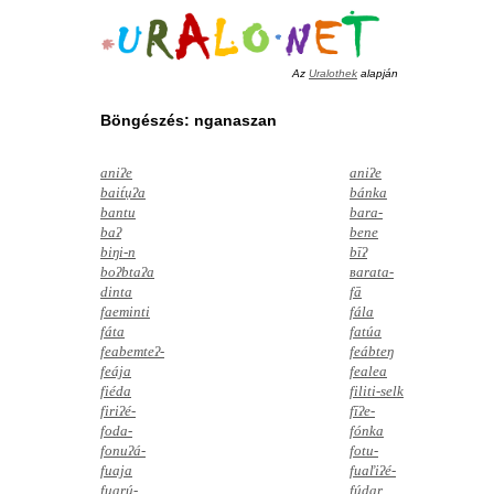
Az
Uralothek
alapján
Böngészés: nganaszan
aniʔe
aniʔe
bait́ụʔa
bánka
bantu
bara-
baʔ
bene
biŋi-n
bīʔ
boʔbtaʔa
ʙarata-
dinta
fā
faeminti
fála
fáta
fatúa
feabemteʔ-
feábteŋ
feája
fealea
fiéda
filiti-selk
firiʔé-
fīʔe-
foda-
fónka
fonuʔá-
fotu-
fuaja
fuaľiʔé-
fuarú-
fúdar